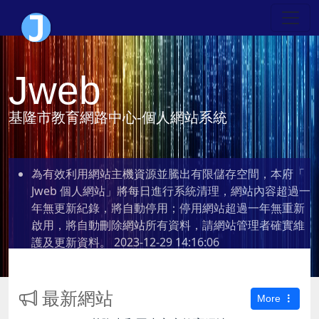
Jweb
基隆市教育網路中心-個人網站系統
為有效利用網站主機資源並騰出有限儲存空間，本府「
Jweb 個人網站」將每日進行系統清理，網站內容超過一
年無更新紀錄，將自動停用；停用網站超過一年無重新
啟用，將自動刪除網站所有資料，請網站管理者確實維
護及更新資料。
2023-12-29 14:16:06
最新網站
More