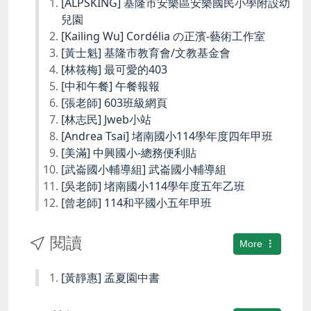
[ALPSKING] 基隆市安樂區安樂國民小學附設幼
兒園
[Kailing Wu] Cordélia の正濱-藝術工作室
[黃士魁] 基隆市教育會/文教基金會
[林筱梅] 最可愛的403
[中和午餐] 午餐報報
[張老師] 603班級網頁
[林志民] Jweb小站
[Andrea Tsai] 堵南國小114學年度四年甲班
[美滿] 中興國小-總務便利貼
[武崙國小輔導組] 武崙國小輔導組
[吳老師] 堵南國小114學年度五年乙班
[曾老師] 114和平國小五年甲班
閱讀
More
[黃靜惠] 孟夏園中書