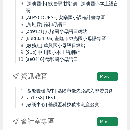
[深澳國小] 歡喜學 甘願講 - 深澳國小本土語言
網
[ALPSCOURSE] 安樂國小課程計畫專區
[黃虹霖] 德和母語日
[aa9121] 八堵國小母語日網站
[kledu31105] 基隆市東光國小母語專區
[教務組] 華興國小母語日網站
[Sue] 中山國小本土語網站
[ae0416] 德和國小母語日
資訊教育
More
[基隆暖暖高中] 基隆市優先免試入學委員會
[aa1758] TEST
[教網中心] 基優盃科技積木創意競賽
會計室專區
More