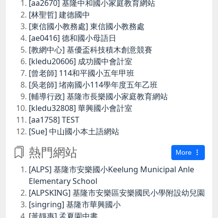
[aa2670] 基隆中和國小家庭教育網站
[林聖哲] 建德國中
[東信國小教務處] 東信國小教務處
[ae0416] 德和國小母語日
[教網中心] 基優盃科技積木創意競賽
[kledu20606] 成功國中會計室
[曾老師] 114和平國小五年甲班
[吳老師] 堵南國小114學年度五年乙班
[輔導行政] 基隆市長樂國小家庭教育網站
[kledu32808] 華興國小會計室
[aa1758] TEST
[Sue] 中山國小本土語網站
熱門網站
More
[ALPS] 基隆市安樂國小Keelung Municipal Anle
Elementary School
[ALPSKING] 基隆市安樂區安樂國民小學附設幼兒園
[singring] 基隆市華興國小
[黃靜惠] 孟夏園中書