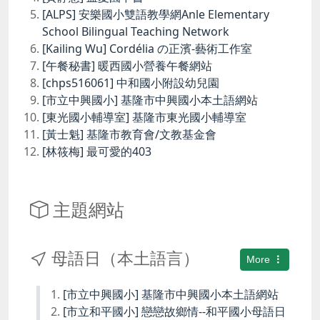
[ALPS] 安樂國小雙語教學網Anle Elementary
School Bilingual Teaching Network
[Kailing Wu] Cordélia の正濱-藝術工作室
[午餐秘書] 暖西國小營養午餐網站
[chps516061] 中和國小附設幼兒園
[市立中興國小] 基隆市中興國小本土語網站
[東光國小輔導室] 基隆市東光國小輔導室
[黃士魁] 基隆市教育會/文教基金會
[林筱梅] 最可愛的403
主題網站
母語日（本土語言）
More
[市立中興國小] 基隆市中興國小本土語網站
[市立和平國小] 戀戀故鄉情--和平國小母語日