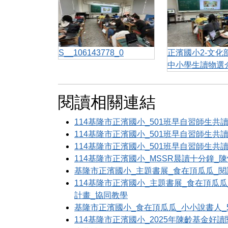
S__106143778_0
正濱國小2-文化
中小學生讀物選
閱讀相關連結
114基隆市正濱國小_501班早自習師生共讀
114基隆市正濱國小_501班早自習師生共讀
114基隆市正濱國小_501班早自習師生共讀
114基隆市正濱國小_MSSR晨讀十分鐘_
基隆市正濱國小_主題書展_食在頂瓜瓜_閱
114基隆市正濱國小_主題書展_食在頂瓜瓜_
計畫_協同教學
基隆市正濱國小_食在頂瓜瓜_小小說書人_
114基隆市正濱國小_2025年陳齡基金好