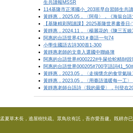
生共讀報MSSR
114基隆市正濱國小_203班早自習師生共讀
黃靜惠，2025.05，〈阿母〉，《海翁台語
【基隆精彩閱讀課】2025基隆世界書香日-‘
黃靜惠，2024.11，〈楊麗花的《陳三五娘
阿惠的台語世界433＃臺語一句74
小學生國語古詩300首1-300
黃靜惠老師的文章入選國中聯絡簿
阿惠的台語世界#000222#牛屎佮蛇精8
阿惠的台語世界000205#700字語詞41_
黃靜惠，2023.05，〈走揣懷念的食堂氣味
黃靜惠，2023.05，〈用臺語溫暖每一工〉
黃靜惠老師台語詩〈我的最愛〉，刊登在202
孟夏草木長，遶屋樹扶疏。眾鳥欣有託，吾亦愛吾廬。既耕亦已