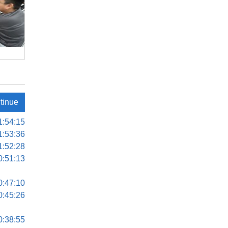
tinue
1:54:15
1:53:36
1:52:28
0:51:13
0:47:10
0:45:26
0:38:55