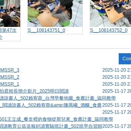
部第47次
S__106143751_0
S__106143752_0
介
Con
MSSR_3
2025-11-20 2
MSSR_2
2025-11-20 2
MSSR_1
2025-11-20 2
陳怡君校長簡介影片_2025明日閱讀
2025-11-17 2
讀說書人_502賴宥蓉_台灣早餐地圖_食農計畫_協同教學
閱讀說書人_502賴宥蓉&amp;陳禹曦_酒釀_食農
2025-11-17 2
2025-11-17 2
501王立成_餐盒裡的食物從那兒來_食農計畫_協同教學
讀閱讀教育公益送報好讀實驗班計畫_502班早自習師
2025-11-17 2