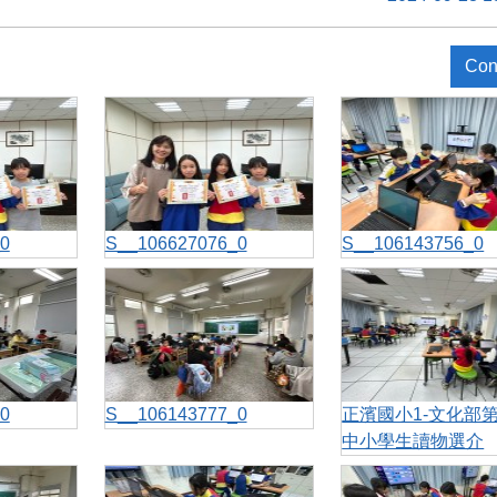
Con
0
S__106627076_0
S__106143756_0
0
S__106143777_0
正濱國小1-文化部第
中小學生讀物選介