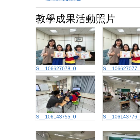
教學成果活動照片
S__106627078_0
S__106627077_
S__106143755_0
S__106143776_