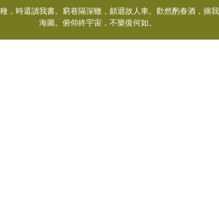
種，時還讀我書。窮巷隔深轍，頗迴故人車。歡然酌春酒，摘我
海圖。俯仰終宇宙，不樂復何如。