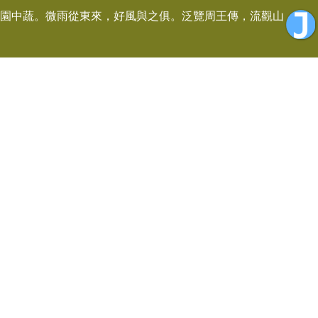
園中蔬。微雨從東來，好風與之俱。泛覽周王傳，流觀山