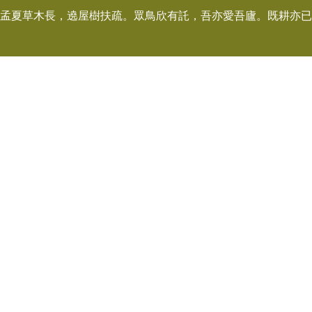
孟夏草木長，遶屋樹扶疏。眾鳥欣有託，吾亦愛吾廬。既耕亦已