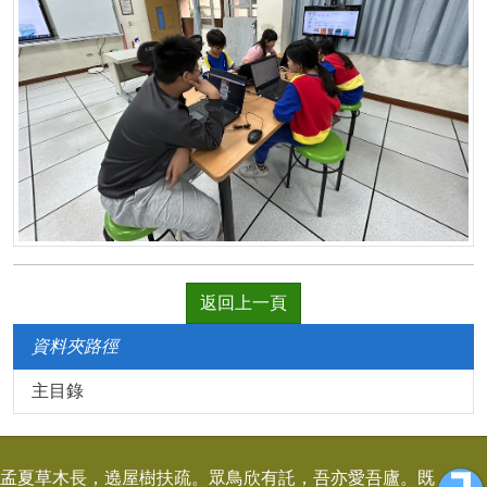
返回上一頁
資料夾路徑
主目錄
孟夏草木長，遶屋樹扶疏。眾鳥欣有託，吾亦愛吾廬。既