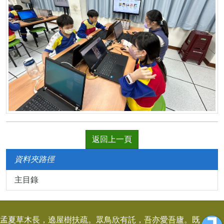
返回上一頁
資料夾路徑
主目錄
孟夏草木長，遶屋樹扶疏。眾鳥欣有託，吾亦愛吾廬。既