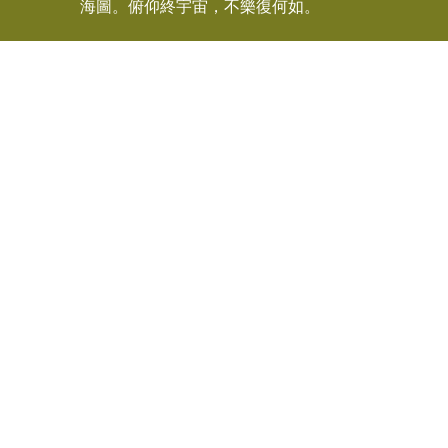
海圖。俯仰終宇宙，不樂復何如。