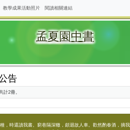
教學成果活動照片
閱讀相關連結
孟夏園中書
公告
共計2冊。
種，時還讀我書。窮巷隔深轍，頗迴故人車。歡然酌春酒，摘我