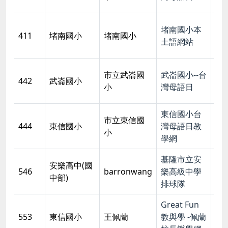
堵南國小本
200
411
堵南國小
堵南國小
土語網站
09:
市立武崙國
武崙國小--台
200
442
武崙國小
小
灣母語日
09:
東信國小台
市立東信國
200
444
東信國小
灣母語日教
小
10:
學網
基隆市立安
安樂高中(國
200
546
barronwang
樂高級中學
中部)
07:
排球隊
Great Fun
200
553
東信國小
王佩蘭
教與學 -佩蘭
15: