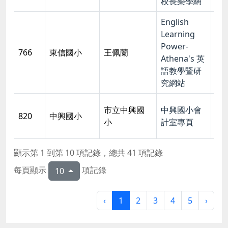
校長樂學網
English
Learning
Power-
201
766
東信國小
王佩蘭
Athena's 英
16:
語教學暨研
究網站
市立中興國
中興國小會
201
820
中興國小
小
計室專頁
09:
顯示第 1 到第 10 項記錄，總共 41 項記錄
每頁顯示
項記錄
10
‹
1
2
3
4
5
›