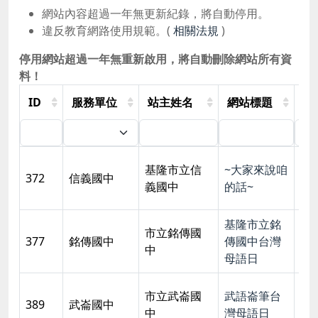
網站內容超過一年無更新紀錄，將自動停用。
違反教育網路使用規範。(
相關法規
)
停用網站超過一年無重新啟用，將自動刪除網站所有資
料！
ID
服務單位
站主姓名
網站標題
申
基隆市立信
~大家來說咱
200
372
信義國中
義國中
的話~
09:
基隆市立銘
市立銘傳國
200
377
銘傳國中
傳國中台灣
中
09:
母語日
市立武崙國
武語崙筆台
200
389
武崙國中
中
灣母語日
10: