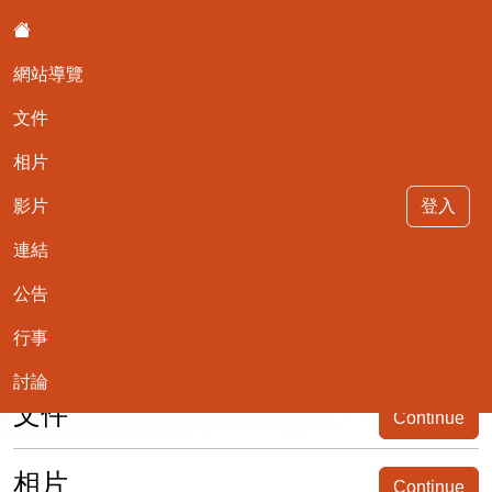
:::
網站導覽
文件
相片
影片
登入
TEST
連結
公告
::
行事
1
討論
文件
Continue
相片
Continue