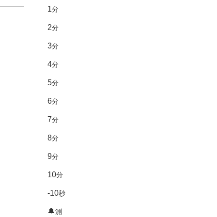
1
分
2
分
3
分
4
分
5
分
6
分
7
分
8
分
9
分
10
分
-10
秒
🔔
測