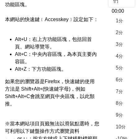
們
功能區塊。
00:00
本網站的快速鍵﹝Accesskey﹞設定如下：
1
分
2
分
Alt+U：右上方功能區塊，包括回首
3
分
頁、網站導覽等。
Alt+C：中央內容區塊，為本頁主要內
4
分
容區。
5
分
Alt+Z：下方功能區塊。
6
分
如果您的瀏覽器是Firefox，快速鍵的使用
方法是 Shift+Alt+(快速鍵字母)，例如
7
分
Shift+Alt+C會跳至網頁中央區塊，以此類
8
分
推。
9
分
※當本網站項目頁籤無法以滑鼠點選時，您
10
分
可利用以下鍵盤操作方式瀏覽資料
← → or ↑↓：按左右鍵或上下鍵移動標籤順
-10
秒