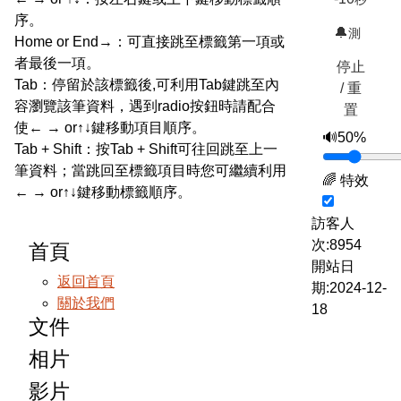
序。
🔔
測
Home or End→：可直接跳至標籤第一項或
者最後一項。
停止
Tab：停留於該標籤後,可利用Tab鍵跳至內
/ 重
容瀏覽該筆資料，遇到radio按鈕時請配合
置
使← → or↑↓鍵移動項目順序。
🔊
50%
Tab + Shift：按Tab + Shift可往回跳至上一
筆資料；當跳回至標籤項目時您可繼續利用
🌈 特效
← → or↑↓鍵移動標籤順序。
訪客人
次:8954
首頁
開站日
返回首頁
期:2024-12-
關於我們
18
文件
相片
影片