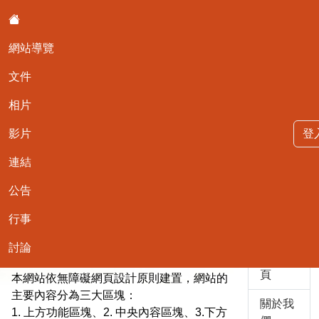
:::
網站導覽
文件
相片
影片
登
TEST
連結
公告
::
行事
主選單
網站導覽
討論
返回首
頁
本網站依無障礙網頁設計原則建置，網站的
主要內容分為三大區塊：
關於我
1. 上方功能區塊、2. 中央內容區塊、3.下方