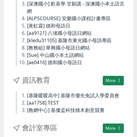
[深澳國小] 歡喜學 甘願講 - 深澳國小本土語言
網
[ALPSCOURSE] 安樂國小課程計畫專區
[黃虹霖] 德和母語日
[aa9121] 八堵國小母語日網站
[kledu31105] 基隆市東光國小母語專區
[教務組] 華興國小母語日網站
[Sue] 中山國小本土語網站
[ae0416] 德和國小母語日
資訊教育
More
[基隆暖暖高中] 基隆市優先免試入學委員會
[aa1758] TEST
[教網中心] 基優盃科技積木創意競賽
會計室專區
More