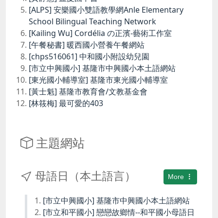
[ALPS] 安樂國小雙語教學網Anle Elementary
School Bilingual Teaching Network
[Kailing Wu] Cordélia の正濱-藝術工作室
[午餐秘書] 暖西國小營養午餐網站
[chps516061] 中和國小附設幼兒園
[市立中興國小] 基隆市中興國小本土語網站
[東光國小輔導室] 基隆市東光國小輔導室
[黃士魁] 基隆市教育會/文教基金會
[林筱梅] 最可愛的403
主題網站
母語日（本土語言）
More
[市立中興國小] 基隆市中興國小本土語網站
[市立和平國小] 戀戀故鄉情--和平國小母語日