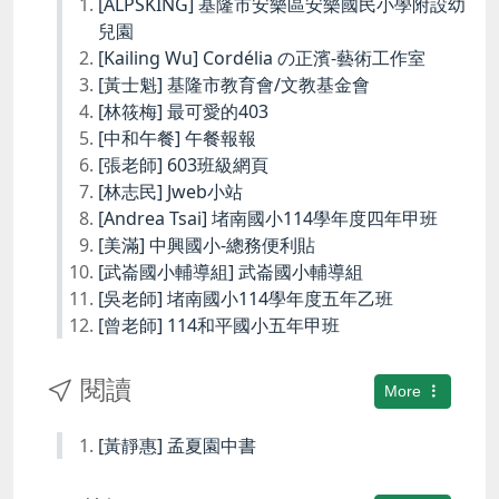
[ALPSKING] 基隆市安樂區安樂國民小學附設幼
兒園
[Kailing Wu] Cordélia の正濱-藝術工作室
[黃士魁] 基隆市教育會/文教基金會
[林筱梅] 最可愛的403
[中和午餐] 午餐報報
[張老師] 603班級網頁
[林志民] Jweb小站
[Andrea Tsai] 堵南國小114學年度四年甲班
[美滿] 中興國小-總務便利貼
[武崙國小輔導組] 武崙國小輔導組
[吳老師] 堵南國小114學年度五年乙班
[曾老師] 114和平國小五年甲班
閱讀
More
[黃靜惠] 孟夏園中書