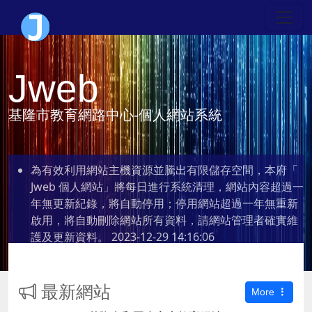
Jweb
基隆市教育網路中心-個人網站系統
為有效利用網站主機資源並騰出有限儲存空間，本府「
Jweb 個人網站」將每日進行系統清理，網站內容超過一
年無更新紀錄，將自動停用；停用網站超過一年無重新
啟用，將自動刪除網站所有資料，請網站管理者確實維
護及更新資料。
2023-12-29 14:16:06
最新網站
More