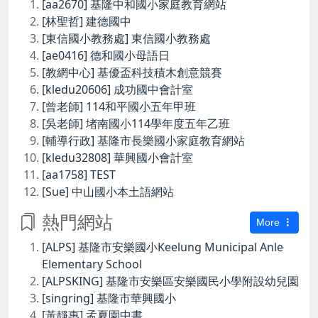
[aa2670] 基隆中和國小家庭教育網站
[林聖哲] 建德國中
[東信國小教務處] 東信國小教務處
[ae0416] 德和國小母語日
[教網中心] 基優盃科技積木創意競賽
[kledu20606] 成功國中會計室
[曾老師] 114和平國小五年甲班
[吳老師] 堵南國小114學年度五年乙班
[輔導行政] 基隆市長樂國小家庭教育網站
[kledu32808] 華興國小會計室
[aa1758] TEST
[Sue] 中山國小本土語網站
熱門網站
More
[ALPS] 基隆市安樂國小Keelung Municipal Anle
Elementary School
[ALPSKING] 基隆市安樂區安樂國民小學附設幼兒園
[singring] 基隆市華興國小
[黃靜惠] 孟夏園中書