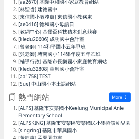
[aa2670] 基隆中和國小家庭教育網站
[林聖哲] 建德國中
[東信國小教務處] 東信國小教務處
[ae0416] 德和國小母語日
[教網中心] 基優盃科技積木創意競賽
[kledu20606] 成功國中會計室
[曾老師] 114和平國小五年甲班
[吳老師] 堵南國小114學年度五年乙班
[輔導行政] 基隆市長樂國小家庭教育網站
[kledu32808] 華興國小會計室
[aa1758] TEST
[Sue] 中山國小本土語網站
熱門網站
More
[ALPS] 基隆市安樂國小Keelung Municipal Anle
Elementary School
[ALPSKING] 基隆市安樂區安樂國民小學附設幼兒園
[singring] 基隆市華興國小
[黃靜惠] 孟夏園中書