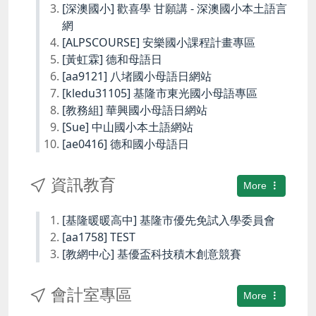
[深澳國小] 歡喜學 甘願講 - 深澳國小本土語言
網
[ALPSCOURSE] 安樂國小課程計畫專區
[黃虹霖] 德和母語日
[aa9121] 八堵國小母語日網站
[kledu31105] 基隆市東光國小母語專區
[教務組] 華興國小母語日網站
[Sue] 中山國小本土語網站
[ae0416] 德和國小母語日
資訊教育
More
[基隆暖暖高中] 基隆市優先免試入學委員會
[aa1758] TEST
[教網中心] 基優盃科技積木創意競賽
會計室專區
More