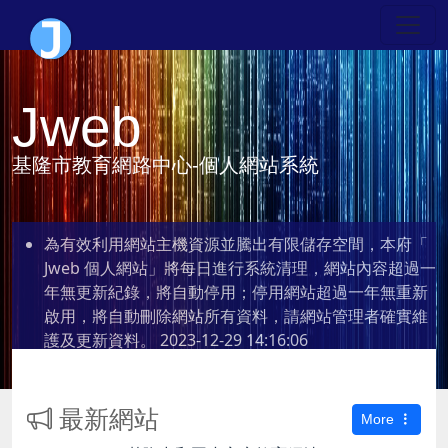
Jweb
基隆市教育網路中心-個人網站系統
為有效利用網站主機資源並騰出有限儲存空間，本府「
Jweb 個人網站」將每日進行系統清理，網站內容超過一
年無更新紀錄，將自動停用；停用網站超過一年無重新
啟用，將自動刪除網站所有資料，請網站管理者確實維
護及更新資料。
2023-12-29 14:16:06
最新網站
More