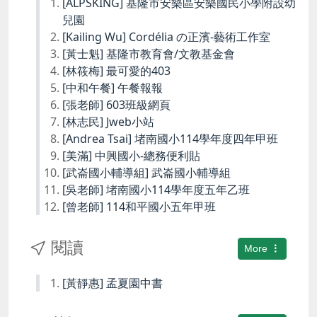
[ALPSKING] 基隆市安樂區安樂國民小學附設幼
兒園
[Kailing Wu] Cordélia の正濱-藝術工作室
[黃士魁] 基隆市教育會/文教基金會
[林筱梅] 最可愛的403
[中和午餐] 午餐報報
[張老師] 603班級網頁
[林志民] Jweb小站
[Andrea Tsai] 堵南國小114學年度四年甲班
[美滿] 中興國小-總務便利貼
[武崙國小輔導組] 武崙國小輔導組
[吳老師] 堵南國小114學年度五年乙班
[曾老師] 114和平國小五年甲班
閱讀
More
[黃靜惠] 孟夏園中書