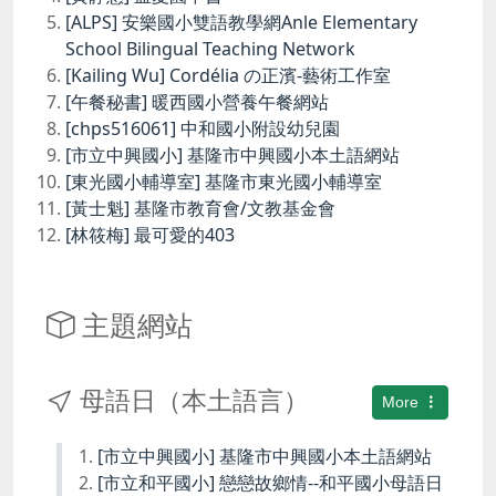
[ALPS] 安樂國小雙語教學網Anle Elementary
School Bilingual Teaching Network
[Kailing Wu] Cordélia の正濱-藝術工作室
[午餐秘書] 暖西國小營養午餐網站
[chps516061] 中和國小附設幼兒園
[市立中興國小] 基隆市中興國小本土語網站
[東光國小輔導室] 基隆市東光國小輔導室
[黃士魁] 基隆市教育會/文教基金會
[林筱梅] 最可愛的403
主題網站
母語日（本土語言）
More
[市立中興國小] 基隆市中興國小本土語網站
[市立和平國小] 戀戀故鄉情--和平國小母語日