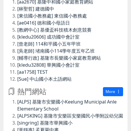
[aa2670] 基隆中和國小家庭教育網站
[林聖哲] 建德國中
[東信國小教務處] 東信國小教務處
[ae0416] 德和國小母語日
[教網中心] 基優盃科技積木創意競賽
[kledu20606] 成功國中會計室
[曾老師] 114和平國小五年甲班
[吳老師] 堵南國小114學年度五年乙班
[輔導行政] 基隆市長樂國小家庭教育網站
[kledu32808] 華興國小會計室
[aa1758] TEST
[Sue] 中山國小本土語網站
熱門網站
More
[ALPS] 基隆市安樂國小Keelung Municipal Anle
Elementary School
[ALPSKING] 基隆市安樂區安樂國民小學附設幼兒園
[singring] 基隆市華興國小
[黃靜惠] 孟夏園中書