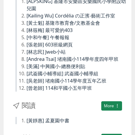
[ALPSKING] 基隆市安樂區安樂國民小學附設幼
兒園
[Kailing Wu] Cordélia の正濱-藝術工作室
[黃士魁] 基隆市教育會/文教基金會
[林筱梅] 最可愛的403
[中和午餐] 午餐報報
[張老師] 603班級網頁
[林志民] Jweb小站
[Andrea Tsai] 堵南國小114學年度四年甲班
[美滿] 中興國小-總務便利貼
[武崙國小輔導組] 武崙國小輔導組
[吳老師] 堵南國小114學年度五年乙班
[曾老師] 114和平國小五年甲班
閱讀
More
[黃靜惠] 孟夏園中書