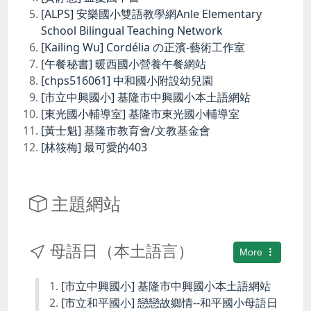
[ALPS] 安樂國小雙語教學網Anle Elementary
School Bilingual Teaching Network
[Kailing Wu] Cordélia の正濱-藝術工作室
[午餐秘書] 暖西國小營養午餐網站
[chps516061] 中和國小附設幼兒園
[市立中興國小] 基隆市中興國小本土語網站
[東光國小輔導室] 基隆市東光國小輔導室
[黃士魁] 基隆市教育會/文教基金會
[林筱梅] 最可愛的403
主題網站
母語日（本土語言）
More
[市立中興國小] 基隆市中興國小本土語網站
[市立和平國小] 戀戀故鄉情--和平國小母語日