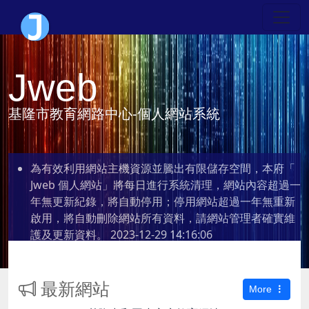
Jweb
基隆市教育網路中心-個人網站系統
為有效利用網站主機資源並騰出有限儲存空間，本府「
Jweb 個人網站」將每日進行系統清理，網站內容超過一
年無更新紀錄，將自動停用；停用網站超過一年無重新
啟用，將自動刪除網站所有資料，請網站管理者確實維
護及更新資料。
2023-12-29 14:16:06
最新網站
More