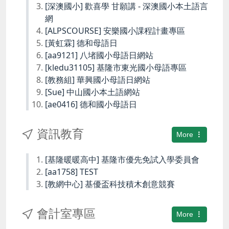
[深澳國小] 歡喜學 甘願講 - 深澳國小本土語言
網
[ALPSCOURSE] 安樂國小課程計畫專區
[黃虹霖] 德和母語日
[aa9121] 八堵國小母語日網站
[kledu31105] 基隆市東光國小母語專區
[教務組] 華興國小母語日網站
[Sue] 中山國小本土語網站
[ae0416] 德和國小母語日
資訊教育
More
[基隆暖暖高中] 基隆市優先免試入學委員會
[aa1758] TEST
[教網中心] 基優盃科技積木創意競賽
會計室專區
More