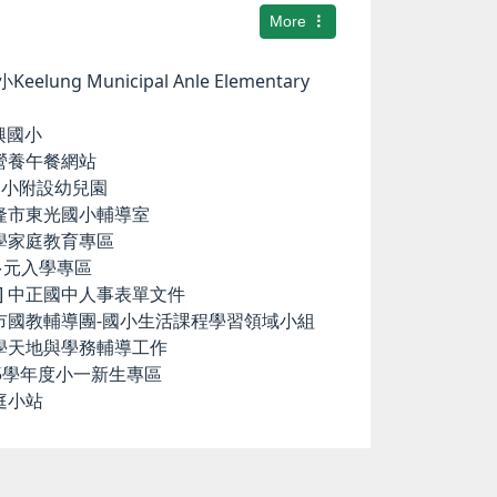
More
elung Municipal Anle Elementary
華興國小
小營養午餐網站
中和國小附設幼兒園
基隆市東光國小輔導室
小學家庭教育專區
國中多元入學專區
ence] 中正國中人事表單文件
隆市國教輔導團-國小生活課程學習領域小組
科學天地與學務輔導工作
15學年度小一新生專區
庭小站