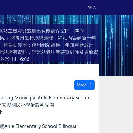
登入
網站主機資源並騰出有限儲存空間，本府「
個人網站」將每日進行系統清理，網站內容超過一年
，將自動停用；停用網站超過一年無重新啟用，
網站所有資料，請網站管理者確實維護及更新資
2-29 14:16:06
More
g Municipal Anle Elementary School
市安樂區安樂國民小學附設幼兒園
小
e Elementary School Bilingual