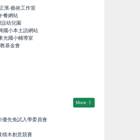
lia の正濱-藝術工作室
養午餐網站
國小附設幼兒園
中興國小本土語網站
市東光國小輔導室
文教基金會
More
隆市優先免試入學委員會
科技積木創意競賽