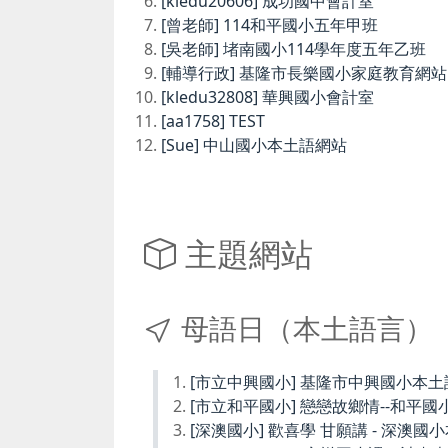
[kledu20606] 成功國中會計室
[曾老師] 114和平國小五年甲班
[吳老師] 堵南國小114學年度五年乙班
[輔導行政] 基隆市長樂國小家庭教育網站
[kledu32808] 華興國小會計室
[aa1758] TEST
[Sue] 中山國小本土語網站
主題網站
母語日（本土語言）
[市立中興國小] 基隆市中興國小本
[市立和平國小] 戀戀故鄉情--和平國
[深澳國小] 歡喜學 甘願講 - 深澳國