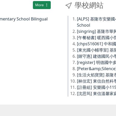
學校網站
More
ary School Bilingual
[ALPS] 基隆市安樂國小Ke
School
[singring] 基隆市
[午餐秘書] 暖西國
[chps516061] 
[東光國小輔導室] 
[鍾守惠] 建德國民
[register] 明德
[Peter&amp;Sil
[生活火焰寶寶] 基
[林佳宏] 東信自然
[註冊組] 安樂國小1
[沈思筠] 東信溫馨家