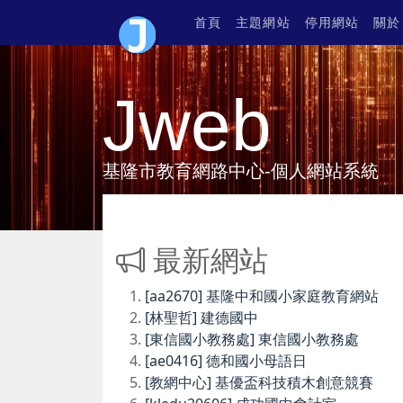
首頁
主題網站
停用網站
關於
Jweb
基隆市教育網路中心-個人網站系統
最新網站
[aa2670] 基隆中和國小家庭教育網站
[林聖哲] 建德國中
[東信國小教務處] 東信國小教務處
[ae0416] 德和國小母語日
[教網中心] 基優盃科技積木創意競賽