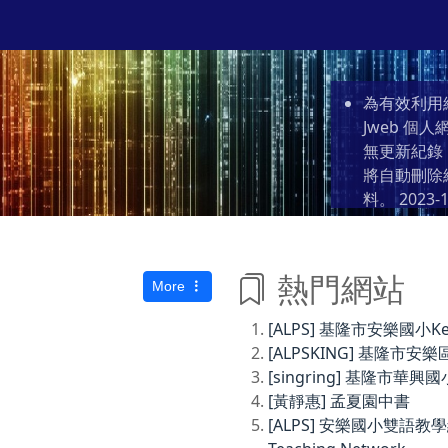
為有效利用
Jweb 
無更新紀錄
將自動刪除
料。
2023-1
熱門網站
More
[ALPS] 基隆市安樂國小Keelun
[ALPSKING] 基隆
[singring] 基隆市華興國
[黃靜惠] 孟夏園中書
[ALPS] 安樂國小雙語教學網Anl