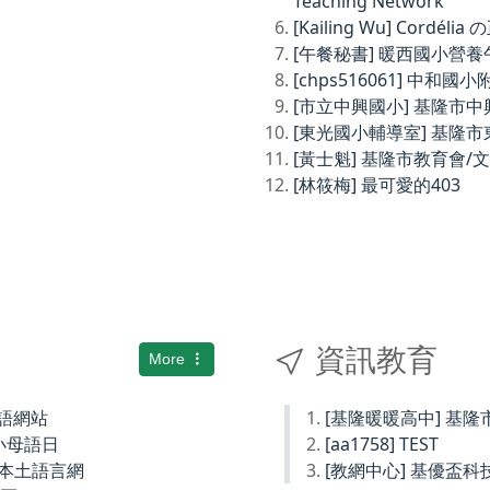
Teaching Network
[Kailing Wu] Cordé
[午餐秘書] 暖西國小營
[chps516061] 中和
[市立中興國小] 基隆市
[東光國小輔導室] 基隆
[黃士魁] 基隆市教育會/
[林筱梅] 最可愛的403
資訊教育
More
土語網站
[基隆暖暖高中] 基
小母語日
[aa1758] TEST
小本土語言網
[教網中心] 基優盃