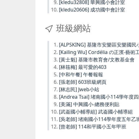
[kledu32808] 華興國小會計室
[kledu20606] 成功國中會計室
班級網站
[ALPSKING] 基隆市安樂區安樂
[Kailing Wu] Cordélia の正濱-藝
[黃士魁] 基隆市教育會/文教基金會
[林筱梅] 最可愛的403
[中和午餐] 午餐報報
[張老師] 603班級網頁
[林志民] Jweb小站
[Andrea Tsai] 堵南國小114學年
[美滿] 中興國小-總務便利貼
[武崙國小輔導組] 武崙國小輔導組
[吳老師] 堵南國小114學年度五年乙
[曾老師] 114和平國小五年甲班