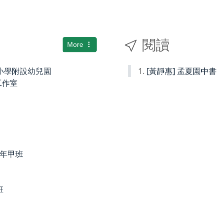
閱讀
More
國民小學附設幼兒園
[黃靜惠] 孟夏園中書
術工作室
度四年甲班
班