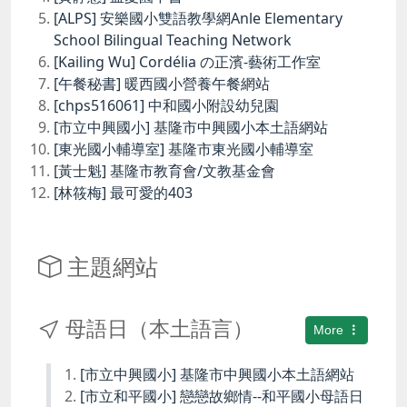
[ALPS] 安樂國小雙語教學網Anle Elementary
School Bilingual Teaching Network
[Kailing Wu] Cordélia の正濱-藝術工作室
[午餐秘書] 暖西國小營養午餐網站
[chps516061] 中和國小附設幼兒園
[市立中興國小] 基隆市中興國小本土語網站
[東光國小輔導室] 基隆市東光國小輔導室
[黃士魁] 基隆市教育會/文教基金會
[林筱梅] 最可愛的403
主題網站
母語日（本土語言）
More
[市立中興國小] 基隆市中興國小本土語網站
[市立和平國小] 戀戀故鄉情--和平國小母語日