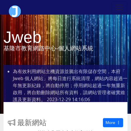
Jweb
基隆市教育網路中心-個人網站系統
為有效利用網站主機資源並騰出有限儲存空間，本府「
Jweb 個人網站」將每日進行系統清理，網站內容超過一
年無更新紀錄，將自動停用；停用網站超過一年無重新
啟用，將自動刪除網站所有資料，請網站管理者確實維
護及更新資料。
2023-12-29 14:16:06
最新網站
More