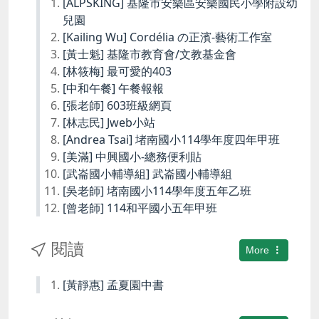
[ALPSKING] 基隆市安樂區安樂國民小學附設幼
兒園
[Kailing Wu] Cordélia の正濱-藝術工作室
[黃士魁] 基隆市教育會/文教基金會
[林筱梅] 最可愛的403
[中和午餐] 午餐報報
[張老師] 603班級網頁
[林志民] Jweb小站
[Andrea Tsai] 堵南國小114學年度四年甲班
[美滿] 中興國小-總務便利貼
[武崙國小輔導組] 武崙國小輔導組
[吳老師] 堵南國小114學年度五年乙班
[曾老師] 114和平國小五年甲班
閱讀
More
[黃靜惠] 孟夏園中書