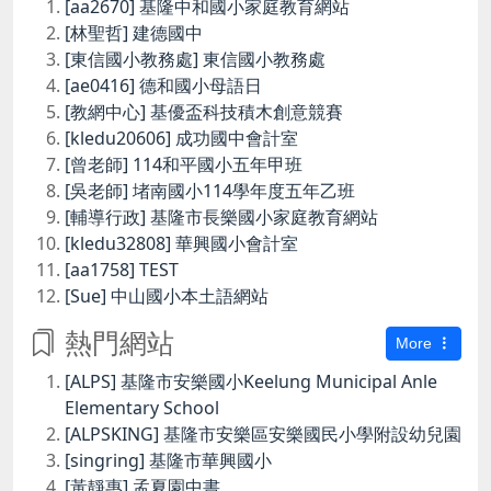
[aa2670] 基隆中和國小家庭教育網站
[林聖哲] 建德國中
[東信國小教務處] 東信國小教務處
[ae0416] 德和國小母語日
[教網中心] 基優盃科技積木創意競賽
[kledu20606] 成功國中會計室
[曾老師] 114和平國小五年甲班
[吳老師] 堵南國小114學年度五年乙班
[輔導行政] 基隆市長樂國小家庭教育網站
[kledu32808] 華興國小會計室
[aa1758] TEST
[Sue] 中山國小本土語網站
熱門網站
More
[ALPS] 基隆市安樂國小Keelung Municipal Anle
Elementary School
[ALPSKING] 基隆市安樂區安樂國民小學附設幼兒園
[singring] 基隆市華興國小
[黃靜惠] 孟夏園中書