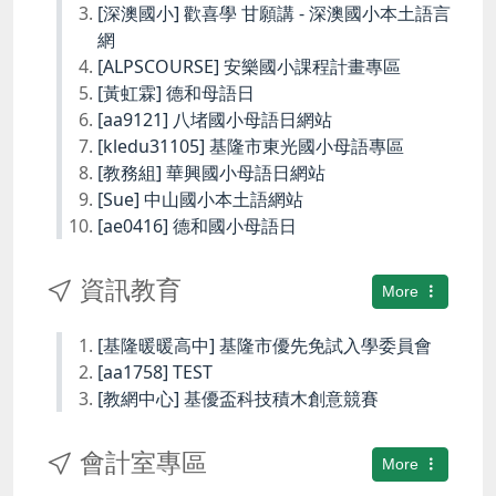
[深澳國小] 歡喜學 甘願講 - 深澳國小本土語言
網
[ALPSCOURSE] 安樂國小課程計畫專區
[黃虹霖] 德和母語日
[aa9121] 八堵國小母語日網站
[kledu31105] 基隆市東光國小母語專區
[教務組] 華興國小母語日網站
[Sue] 中山國小本土語網站
[ae0416] 德和國小母語日
資訊教育
More
[基隆暖暖高中] 基隆市優先免試入學委員會
[aa1758] TEST
[教網中心] 基優盃科技積木創意競賽
會計室專區
More