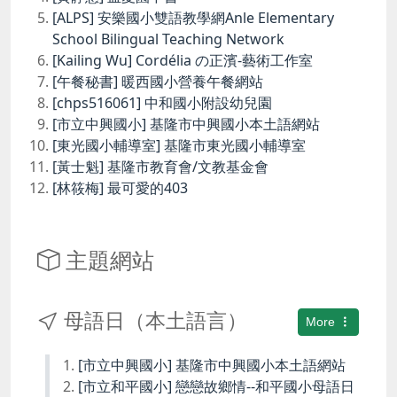
[ALPS] 安樂國小雙語教學網Anle Elementary
School Bilingual Teaching Network
[Kailing Wu] Cordélia の正濱-藝術工作室
[午餐秘書] 暖西國小營養午餐網站
[chps516061] 中和國小附設幼兒園
[市立中興國小] 基隆市中興國小本土語網站
[東光國小輔導室] 基隆市東光國小輔導室
[黃士魁] 基隆市教育會/文教基金會
[林筱梅] 最可愛的403
主題網站
母語日（本土語言）
More
[市立中興國小] 基隆市中興國小本土語網站
[市立和平國小] 戀戀故鄉情--和平國小母語日