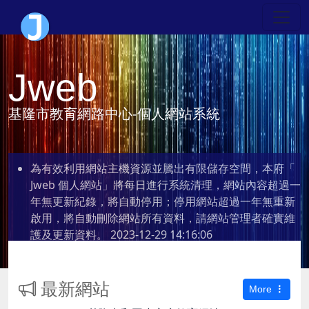
Jweb
基隆市教育網路中心-個人網站系統
為有效利用網站主機資源並騰出有限儲存空間，本府「
Jweb 個人網站」將每日進行系統清理，網站內容超過一
年無更新紀錄，將自動停用；停用網站超過一年無重新
啟用，將自動刪除網站所有資料，請網站管理者確實維
護及更新資料。
2023-12-29 14:16:06
最新網站
More