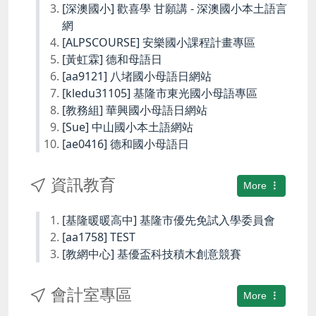
[深澳國小] 歡喜學 甘願講 - 深澳國小本土語言
網
[ALPSCOURSE] 安樂國小課程計畫專區
[黃虹霖] 德和母語日
[aa9121] 八堵國小母語日網站
[kledu31105] 基隆市東光國小母語專區
[教務組] 華興國小母語日網站
[Sue] 中山國小本土語網站
[ae0416] 德和國小母語日
資訊教育
More
[基隆暖暖高中] 基隆市優先免試入學委員會
[aa1758] TEST
[教網中心] 基優盃科技積木創意競賽
會計室專區
More