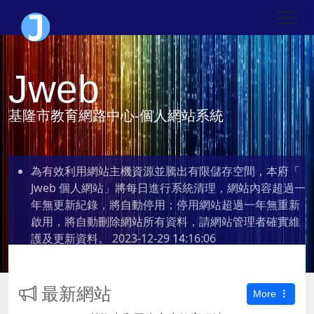
Jweb
基隆市教育網路中心-個人網站系統
為有效利用網站主機資源並騰出有限儲存空間，本府「
Jweb 個人網站」將每日進行系統清理，網站內容超過一
年無更新紀錄，將自動停用；停用網站超過一年無重新
啟用，將自動刪除網站所有資料，請網站管理者確實維
護及更新資料。
2023-12-29 14:16:06
最新網站
More