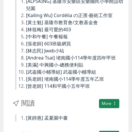
[ALPSKING] 基隆市安樂區安樂國民小學附設幼
兒園
[Kailing Wu] Cordélia の正濱-藝術工作室
[黃士魁] 基隆市教育會/文教基金會
[林筱梅] 最可愛的403
[中和午餐] 午餐報報
[張老師] 603班級網頁
[林志民] Jweb小站
[Andrea Tsai] 堵南國小114學年度四年甲班
[美滿] 中興國小-總務便利貼
[武崙國小輔導組] 武崙國小輔導組
[吳老師] 堵南國小114學年度五年乙班
[曾老師] 114和平國小五年甲班
閱讀
More
[黃靜惠] 孟夏園中書