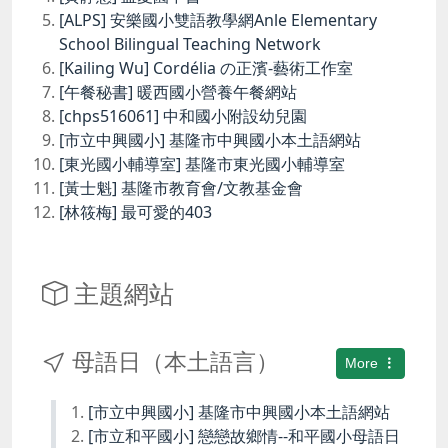
[ALPS] 安樂國小雙語教學網Anle Elementary
School Bilingual Teaching Network
[Kailing Wu] Cordélia の正濱-藝術工作室
[午餐秘書] 暖西國小營養午餐網站
[chps516061] 中和國小附設幼兒園
[市立中興國小] 基隆市中興國小本土語網站
[東光國小輔導室] 基隆市東光國小輔導室
[黃士魁] 基隆市教育會/文教基金會
[林筱梅] 最可愛的403
主題網站
母語日（本土語言）
More
[市立中興國小] 基隆市中興國小本土語網站
[市立和平國小] 戀戀故鄉情--和平國小母語日