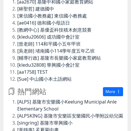
[aa2670] 基隆中和國小家庭教育網站
[林聖哲] 建德國中
[東信國小教務處] 東信國小教務處
[ae0416] 德和國小母語日
[教網中心] 基優盃科技積木創意競賽
[kledu20606] 成功國中會計室
[曾老師] 114和平國小五年甲班
[吳老師] 堵南國小114學年度五年乙班
[輔導行政] 基隆市長樂國小家庭教育網站
[kledu32808] 華興國小會計室
[aa1758] TEST
[Sue] 中山國小本土語網站
熱門網站
More
[ALPS] 基隆市安樂國小Keelung Municipal Anle
Elementary School
[ALPSKING] 基隆市安樂區安樂國民小學附設幼兒園
[singring] 基隆市華興國小
[黃靜惠] 孟夏園中書