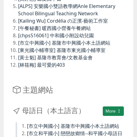
[ALPS] 安樂國小雙語教學網Anle Elementary
School Bilingual Teaching Network
[Kailing Wu] Cordélia の正濱-藝術工作室
[午餐秘書] 暖西國小營養午餐網站
[chps516061] 中和國小附設幼兒園
[市立中興國小] 基隆市中興國小本土語網站
[東光國小輔導室] 基隆市東光國小輔導室
[黃士魁] 基隆市教育會/文教基金會
[林筱梅] 最可愛的403
主題網站
母語日（本土語言）
More
[市立中興國小] 基隆市中興國小本土語網站
[市立和平國小] 戀戀故鄉情--和平國小母語日