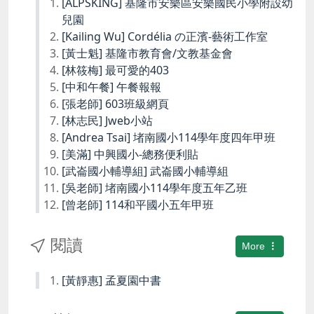
[ALPSKING] 基隆市安樂區安樂國民小學附設幼
兒園
[Kailing Wu] Cordélia の正濱-藝術工作室
[黃士魁] 基隆市教育會/文教基金會
[林筱梅] 最可愛的403
[中和午餐] 午餐報報
[張老師] 603班級網頁
[林志民] Jweb小站
[Andrea Tsai] 堵南國小114學年度四年甲班
[美滿] 中興國小-總務便利貼
[武崙國小輔導組] 武崙國小輔導組
[吳老師] 堵南國小114學年度五年乙班
[曾老師] 114和平國小五年甲班
閱讀
More
[黃靜惠] 孟夏園中書