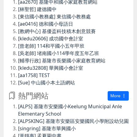
[aa2670] 基隆中和國小家庭教育網站
[林聖哲] 建德國中
[東信國小教務處] 東信國小教務處
[ae0416] 德和國小母語日
[教網中心] 基優盃科技積木創意競賽
[kledu20606] 成功國中會計室
[曾老師] 114和平國小五年甲班
[吳老師] 堵南國小114學年度五年乙班
[輔導行政] 基隆市長樂國小家庭教育網站
[kledu32808] 華興國小會計室
[aa1758] TEST
[Sue] 中山國小本土語網站
熱門網站
More
[ALPS] 基隆市安樂國小Keelung Municipal Anle
Elementary School
[ALPSKING] 基隆市安樂區安樂國民小學附設幼兒園
[singring] 基隆市華興國小
[黃靜惠] 孟夏園中書