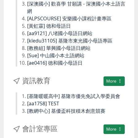
[深澳國小] 歡喜學 甘願講 - 深澳國小本土語言
網
[ALPSCOURSE] 安樂國小課程計畫專區
[黃虹霖] 德和母語日
[aa9121] 八堵國小母語日網站
[kledu31105] 基隆市東光國小母語專區
[教務組] 華興國小母語日網站
[Sue] 中山國小本土語網站
[ae0416] 德和國小母語日
資訊教育
More
[基隆暖暖高中] 基隆市優先免試入學委員會
[aa1758] TEST
[教網中心] 基優盃科技積木創意競賽
會計室專區
More