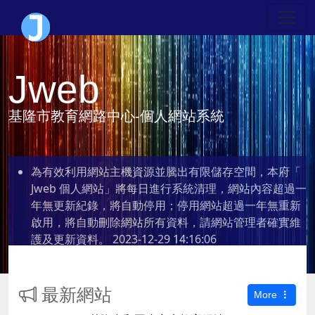
Jweb
基隆市教育網路中心-個人網站系統
為有效利用網站主機資源並騰出有限儲存空間，本府「
Jweb 個人網站」將每日進行系統清理，網站內容超過一
年無更新紀錄，將自動停用；停用網站超過一年無重新
啟用，將自動刪除網站所有資料，請網站管理者確實維
護及更新資料。
2023-12-29 14:16:06
最新網站
More