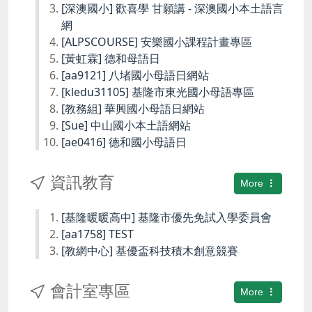
[深澳國小] 歡喜學 甘願講 - 深澳國小本土語言
網
[ALPSCOURSE] 安樂國小課程計畫專區
[黃虹霖] 德和母語日
[aa9121] 八堵國小母語日網站
[kledu31105] 基隆市東光國小母語專區
[教務組] 華興國小母語日網站
[Sue] 中山國小本土語網站
[ae0416] 德和國小母語日
資訊教育
More
[基隆暖暖高中] 基隆市優先免試入學委員會
[aa1758] TEST
[教網中心] 基優盃科技積木創意競賽
會計室專區
More