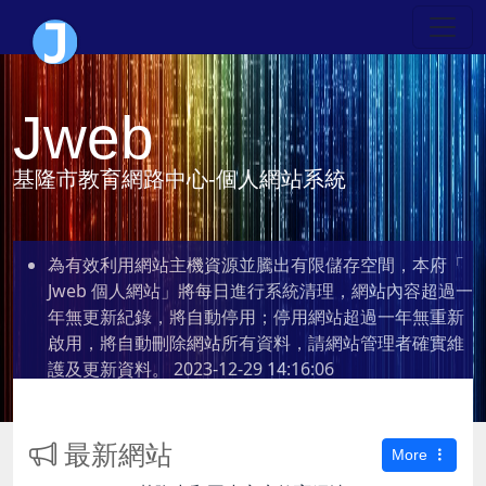
Jweb
基隆市教育網路中心-個人網站系統
為有效利用網站主機資源並騰出有限儲存空間，本府「
Jweb 個人網站」將每日進行系統清理，網站內容超過一
年無更新紀錄，將自動停用；停用網站超過一年無重新
啟用，將自動刪除網站所有資料，請網站管理者確實維
護及更新資料。
2023-12-29 14:16:06
最新網站
More