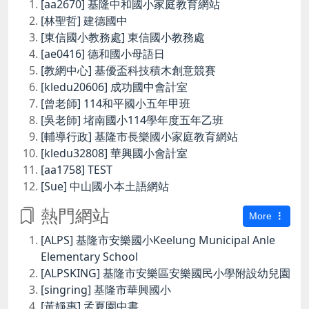
[aa2670] 基隆中和國小家庭教育網站
[林聖哲] 建德國中
[東信國小教務處] 東信國小教務處
[ae0416] 德和國小母語日
[教網中心] 基優盃科技積木創意競賽
[kledu20606] 成功國中會計室
[曾老師] 114和平國小五年甲班
[吳老師] 堵南國小114學年度五年乙班
[輔導行政] 基隆市長樂國小家庭教育網站
[kledu32808] 華興國小會計室
[aa1758] TEST
[Sue] 中山國小本土語網站
熱門網站
More
[ALPS] 基隆市安樂國小Keelung Municipal Anle
Elementary School
[ALPSKING] 基隆市安樂區安樂國民小學附設幼兒園
[singring] 基隆市華興國小
[黃靜惠] 孟夏園中書