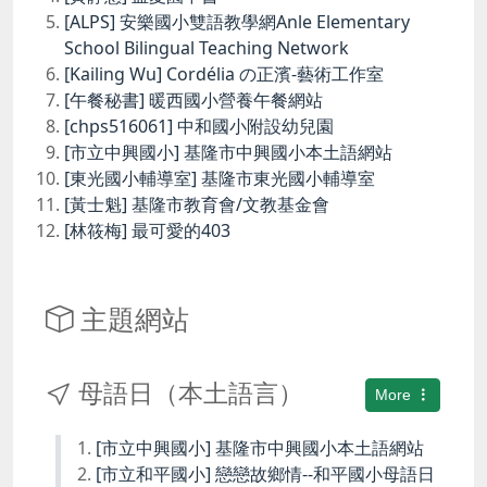
[ALPS] 安樂國小雙語教學網Anle Elementary
School Bilingual Teaching Network
[Kailing Wu] Cordélia の正濱-藝術工作室
[午餐秘書] 暖西國小營養午餐網站
[chps516061] 中和國小附設幼兒園
[市立中興國小] 基隆市中興國小本土語網站
[東光國小輔導室] 基隆市東光國小輔導室
[黃士魁] 基隆市教育會/文教基金會
[林筱梅] 最可愛的403
主題網站
母語日（本土語言）
More
[市立中興國小] 基隆市中興國小本土語網站
[市立和平國小] 戀戀故鄉情--和平國小母語日