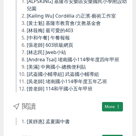
[ALPSKING] 基隆市安樂區安樂國民小學附設幼
兒園
[Kailing Wu] Cordélia の正濱-藝術工作室
[黃士魁] 基隆市教育會/文教基金會
[林筱梅] 最可愛的403
[中和午餐] 午餐報報
[張老師] 603班級網頁
[林志民] Jweb小站
[Andrea Tsai] 堵南國小114學年度四年甲班
[美滿] 中興國小-總務便利貼
[武崙國小輔導組] 武崙國小輔導組
[吳老師] 堵南國小114學年度五年乙班
[曾老師] 114和平國小五年甲班
閱讀
More
[黃靜惠] 孟夏園中書