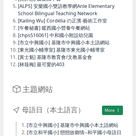
[ALPS] 安樂國小雙語教學網Anle Elementary
School Bilingual Teaching Network
[Kailing Wu] Cordélia の正濱-藝術工作室
[午餐秘書] 暖西國小營養午餐網站
[chps516061] 中和國小附設幼兒園
[市立中興國小] 基隆市中興國小本土語網站
[東光國小輔導室] 基隆市東光國小輔導室
[黃士魁] 基隆市教育會/文教基金會
[林筱梅] 最可愛的403
主題網站
母語日（本土語言）
More
[市立中興國小] 基隆市中興國小本土語網站
[市立和平國小] 戀戀故鄉情--和平國小母語日