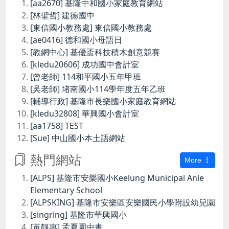
[aa2670] 基隆中和國小家庭教育網站
[林聖哲] 建德國中
[東信國小教務處] 東信國小教務處
[ae0416] 德和國小母語日
[教網中心] 基優盃科技積木創意競賽
[kledu20606] 成功國中會計室
[曾老師] 114和平國小五年甲班
[吳老師] 堵南國小114學年度五年乙班
[輔導行政] 基隆市長樂國小家庭教育網站
[kledu32808] 華興國小會計室
[aa1758] TEST
[Sue] 中山國小本土語網站
熱門網站
More
[ALPS] 基隆市安樂國小Keelung Municipal Anle
Elementary School
[ALPSKING] 基隆市安樂區安樂國民小學附設幼兒園
[singring] 基隆市華興國小
[黃靜惠] 孟夏園中書