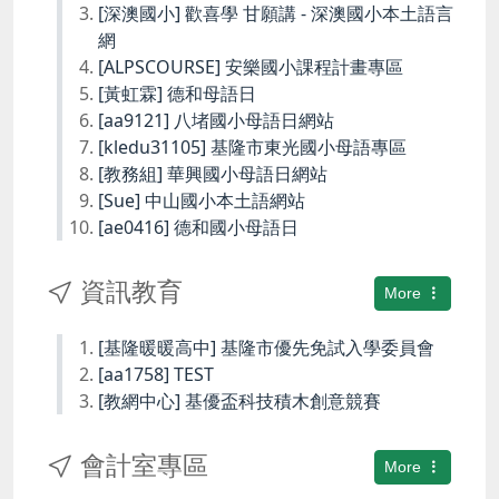
[深澳國小] 歡喜學 甘願講 - 深澳國小本土語言
網
[ALPSCOURSE] 安樂國小課程計畫專區
[黃虹霖] 德和母語日
[aa9121] 八堵國小母語日網站
[kledu31105] 基隆市東光國小母語專區
[教務組] 華興國小母語日網站
[Sue] 中山國小本土語網站
[ae0416] 德和國小母語日
資訊教育
More
[基隆暖暖高中] 基隆市優先免試入學委員會
[aa1758] TEST
[教網中心] 基優盃科技積木創意競賽
會計室專區
More