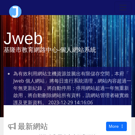
Jweb
基隆市教育網路中心-個人網站系統
為有效利用網站主機資源並騰出有限儲存空間，本府「
Jweb 個人網站」將每日進行系統清理，網站內容超過一
年無更新紀錄，將自動停用；停用網站超過一年無重新
啟用，將自動刪除網站所有資料，請網站管理者確實維
護及更新資料。
2023-12-29 14:16:06
最新網站
More