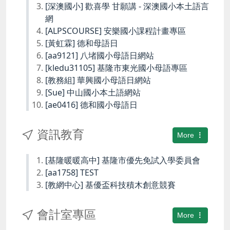
[深澳國小] 歡喜學 甘願講 - 深澳國小本土語言
網
[ALPSCOURSE] 安樂國小課程計畫專區
[黃虹霖] 德和母語日
[aa9121] 八堵國小母語日網站
[kledu31105] 基隆市東光國小母語專區
[教務組] 華興國小母語日網站
[Sue] 中山國小本土語網站
[ae0416] 德和國小母語日
資訊教育
More
[基隆暖暖高中] 基隆市優先免試入學委員會
[aa1758] TEST
[教網中心] 基優盃科技積木創意競賽
會計室專區
More