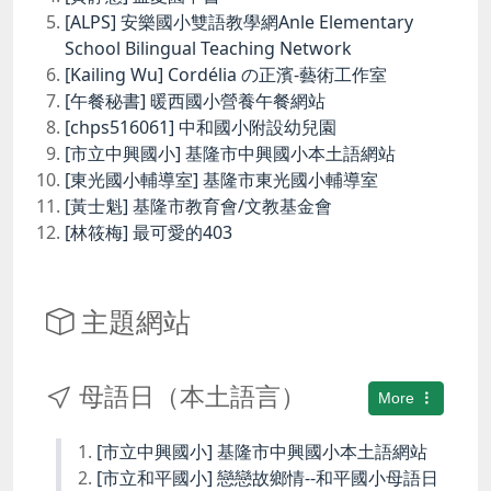
[ALPS] 安樂國小雙語教學網Anle Elementary
School Bilingual Teaching Network
[Kailing Wu] Cordélia の正濱-藝術工作室
[午餐秘書] 暖西國小營養午餐網站
[chps516061] 中和國小附設幼兒園
[市立中興國小] 基隆市中興國小本土語網站
[東光國小輔導室] 基隆市東光國小輔導室
[黃士魁] 基隆市教育會/文教基金會
[林筱梅] 最可愛的403
主題網站
母語日（本土語言）
More
[市立中興國小] 基隆市中興國小本土語網站
[市立和平國小] 戀戀故鄉情--和平國小母語日