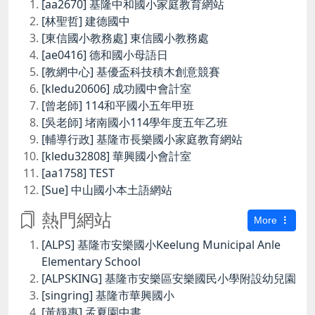
[aa2670] 基隆中和國小家庭教育網站
[林聖哲] 建德國中
[東信國小教務處] 東信國小教務處
[ae0416] 德和國小母語日
[教網中心] 基優盃科技積木創意競賽
[kledu20606] 成功國中會計室
[曾老師] 114和平國小五年甲班
[吳老師] 堵南國小114學年度五年乙班
[輔導行政] 基隆市長樂國小家庭教育網站
[kledu32808] 華興國小會計室
[aa1758] TEST
[Sue] 中山國小本土語網站
熱門網站
More
[ALPS] 基隆市安樂國小Keelung Municipal Anle
Elementary School
[ALPSKING] 基隆市安樂區安樂國民小學附設幼兒園
[singring] 基隆市華興國小
[黃靜惠] 孟夏園中書