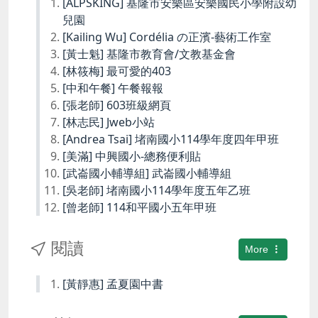
[ALPSKING] 基隆市安樂區安樂國民小學附設幼
兒園
[Kailing Wu] Cordélia の正濱-藝術工作室
[黃士魁] 基隆市教育會/文教基金會
[林筱梅] 最可愛的403
[中和午餐] 午餐報報
[張老師] 603班級網頁
[林志民] Jweb小站
[Andrea Tsai] 堵南國小114學年度四年甲班
[美滿] 中興國小-總務便利貼
[武崙國小輔導組] 武崙國小輔導組
[吳老師] 堵南國小114學年度五年乙班
[曾老師] 114和平國小五年甲班
閱讀
More
[黃靜惠] 孟夏園中書