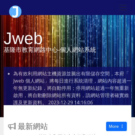
Jweb
基隆市教育網路中心-個人網站系統
為有效利用網站主機資源並騰出有限儲存空間，本府「
Jweb 個人網站」將每日進行系統清理，網站內容超過一
年無更新紀錄，將自動停用；停用網站超過一年無重新
啟用，將自動刪除網站所有資料，請網站管理者確實維
護及更新資料。
2023-12-29 14:16:06
最新網站
More