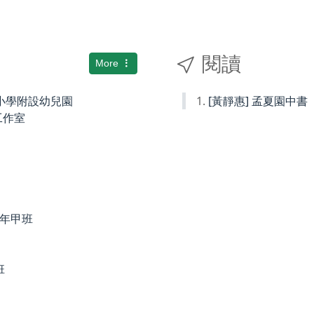
閱讀
More
國民小學附設幼兒園
[黃靜惠] 孟夏園中書
術工作室
度四年甲班
班