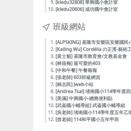
[kledu32808] 華興國小會計室
[kledu20606] 成功國中會計室
班級網站
[ALPSKING] 基隆市安樂區安樂
[Kailing Wu] Cordélia の正濱-藝
[黃士魁] 基隆市教育會/文教基金會
[林筱梅] 最可愛的403
[中和午餐] 午餐報報
[張老師] 603班級網頁
[林志民] Jweb小站
[Andrea Tsai] 堵南國小114學年
[美滿] 中興國小-總務便利貼
[武崙國小輔導組] 武崙國小輔導組
[吳老師] 堵南國小114學年度五年乙
[曾老師] 114和平國小五年甲班