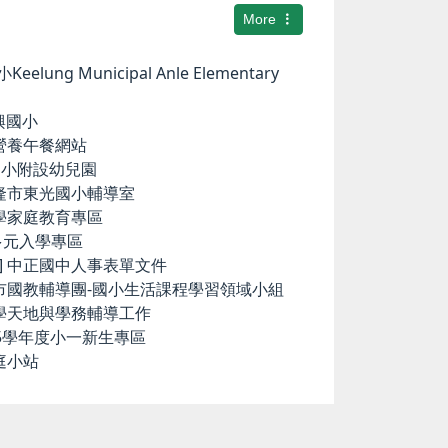
More
elung Municipal Anle Elementary
華興國小
小營養午餐網站
中和國小附設幼兒園
基隆市東光國小輔導室
小學家庭教育專區
國中多元入學專區
ence] 中正國中人事表單文件
隆市國教輔導團-國小生活課程學習領域小組
科學天地與學務輔導工作
15學年度小一新生專區
庭小站