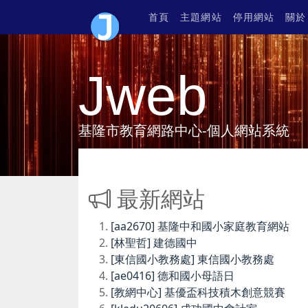
首頁
主題網站
停用網站
關於
Jweb
基隆市教育網路中心-個人網站系統
最新網站
[aa2670] 基隆中和國小家庭教育網站
[林聖哲] 建德國中
[東信國小教務處] 東信國小教務處
[ae0416] 德和國小母語日
[教網中心] 基優盃科技積木創意競賽