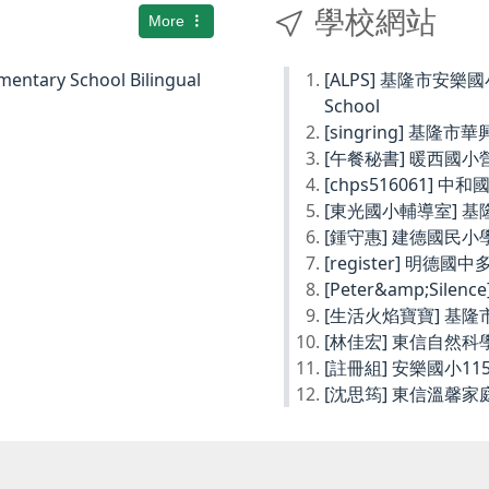
學校網站
More
ary School Bilingual
[ALPS] 基隆市安樂國小Ke
School
[singring] 基隆市
[午餐秘書] 暖西國
[chps516061] 
[東光國小輔導室] 
[鍾守惠] 建德國民
[register] 明德
[Peter&amp;Sil
[生活火焰寶寶] 基
[林佳宏] 東信自然
[註冊組] 安樂國小1
[沈思筠] 東信溫馨家