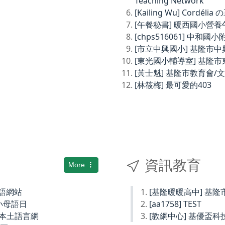
Teaching Network
[Kailing Wu] Cordé
[午餐秘書] 暖西國小營
[chps516061] 中和
[市立中興國小] 基隆市
[東光國小輔導室] 基隆
[黃士魁] 基隆市教育會/
[林筱梅] 最可愛的403
資訊教育
More
土語網站
[基隆暖暖高中] 基
小母語日
[aa1758] TEST
小本土語言網
[教網中心] 基優盃