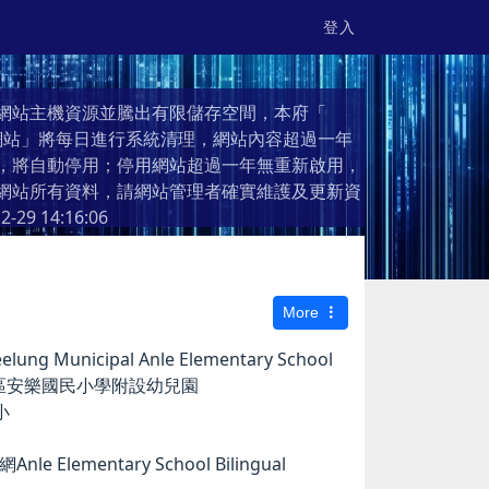
登入
網站主機資源並騰出有限儲存空間，本府「
個人網站」將每日進行系統清理，網站內容超過一年
，將自動停用；停用網站超過一年無重新啟用，
網站所有資料，請網站管理者確實維護及更新資
2-29 14:16:06
More
g Municipal Anle Elementary School
市安樂區安樂國民小學附設幼兒園
小
e Elementary School Bilingual