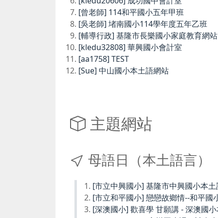
[kledu20606] 成功國中會計室
[曾老師] 114和平國小五年甲班
[吳老師] 堵南國小114學年度五年乙班
[輔導行政] 基隆市長樂國小家庭教育網站
[kledu32808] 華興國小會計室
[aa1758] TEST
[Sue] 中山國小本土語網站
主題網站
母語日（本土語言）
[市立中興國小] 基隆市中興國小本
[市立和平國小] 戀戀故鄉情--和平國
[深澳國小] 歡喜學 甘願講 - 深澳國