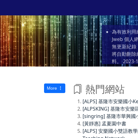
為有效利用
Jweb 
無更新紀錄
將自動刪除
料。
2023-1
熱門網站
More
[ALPS] 基隆市安樂國小Keelun
[ALPSKING] 基隆
[singring] 基隆市華興國
[黃靜惠] 孟夏園中書
[ALPS] 安樂國小雙語教學網Anl