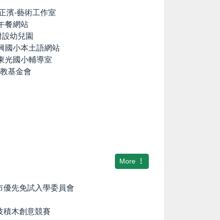
lia の正濱-藝術工作室
養午餐網站
國小附設幼兒園
中興國小本土語網站
市東光國小輔導室
文教基金會
More
隆市優先免試入學委員會
科技積木創意競賽