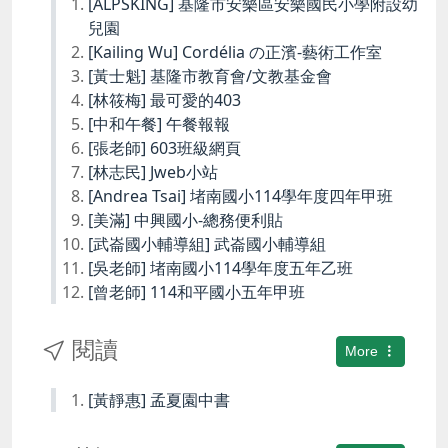
[ALPSKING] 基隆市安樂區安樂國民小學附設幼
兒園
[Kailing Wu] Cordélia の正濱-藝術工作室
[黃士魁] 基隆市教育會/文教基金會
[林筱梅] 最可愛的403
[中和午餐] 午餐報報
[張老師] 603班級網頁
[林志民] Jweb小站
[Andrea Tsai] 堵南國小114學年度四年甲班
[美滿] 中興國小-總務便利貼
[武崙國小輔導組] 武崙國小輔導組
[吳老師] 堵南國小114學年度五年乙班
[曾老師] 114和平國小五年甲班
閱讀
More
[黃靜惠] 孟夏園中書