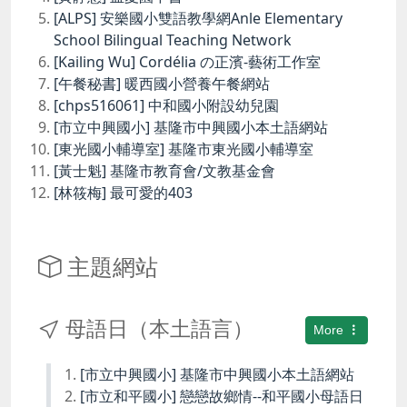
[ALPS] 安樂國小雙語教學網Anle Elementary
School Bilingual Teaching Network
[Kailing Wu] Cordélia の正濱-藝術工作室
[午餐秘書] 暖西國小營養午餐網站
[chps516061] 中和國小附設幼兒園
[市立中興國小] 基隆市中興國小本土語網站
[東光國小輔導室] 基隆市東光國小輔導室
[黃士魁] 基隆市教育會/文教基金會
[林筱梅] 最可愛的403
主題網站
母語日（本土語言）
More
[市立中興國小] 基隆市中興國小本土語網站
[市立和平國小] 戀戀故鄉情--和平國小母語日