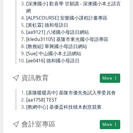
[深澳國小] 歡喜學 甘願講 - 深澳國小本土語言
網
[ALPSCOURSE] 安樂國小課程計畫專區
[黃虹霖] 德和母語日
[aa9121] 八堵國小母語日網站
[kledu31105] 基隆市東光國小母語專區
[教務組] 華興國小母語日網站
[Sue] 中山國小本土語網站
[ae0416] 德和國小母語日
資訊教育
More
[基隆暖暖高中] 基隆市優先免試入學委員會
[aa1758] TEST
[教網中心] 基優盃科技積木創意競賽
會計室專區
More