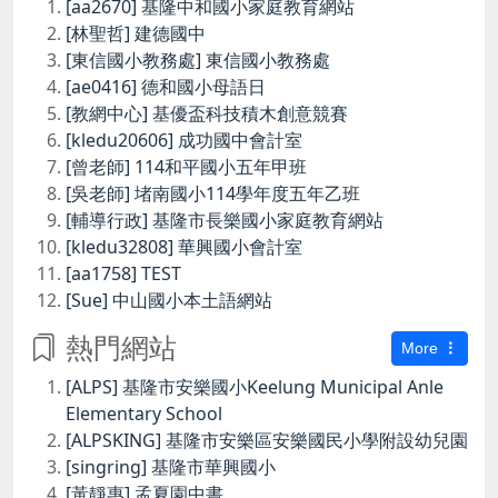
[aa2670] 基隆中和國小家庭教育網站
[林聖哲] 建德國中
[東信國小教務處] 東信國小教務處
[ae0416] 德和國小母語日
[教網中心] 基優盃科技積木創意競賽
[kledu20606] 成功國中會計室
[曾老師] 114和平國小五年甲班
[吳老師] 堵南國小114學年度五年乙班
[輔導行政] 基隆市長樂國小家庭教育網站
[kledu32808] 華興國小會計室
[aa1758] TEST
[Sue] 中山國小本土語網站
熱門網站
More
[ALPS] 基隆市安樂國小Keelung Municipal Anle
Elementary School
[ALPSKING] 基隆市安樂區安樂國民小學附設幼兒園
[singring] 基隆市華興國小
[黃靜惠] 孟夏園中書