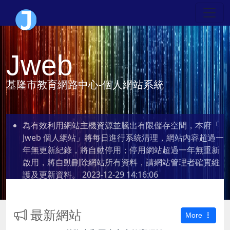
Jweb
基隆市教育網路中心-個人網站系統
為有效利用網站主機資源並騰出有限儲存空間，本府「
Jweb 個人網站」將每日進行系統清理，網站內容超過一
年無更新紀錄，將自動停用；停用網站超過一年無重新
啟用，將自動刪除網站所有資料，請網站管理者確實維
護及更新資料。
2023-12-29 14:16:06
最新網站
More