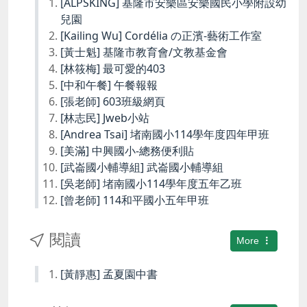
[ALPSKING] 基隆市安樂區安樂國民小學附設幼
兒園
[Kailing Wu] Cordélia の正濱-藝術工作室
[黃士魁] 基隆市教育會/文教基金會
[林筱梅] 最可愛的403
[中和午餐] 午餐報報
[張老師] 603班級網頁
[林志民] Jweb小站
[Andrea Tsai] 堵南國小114學年度四年甲班
[美滿] 中興國小-總務便利貼
[武崙國小輔導組] 武崙國小輔導組
[吳老師] 堵南國小114學年度五年乙班
[曾老師] 114和平國小五年甲班
閱讀
More
[黃靜惠] 孟夏園中書