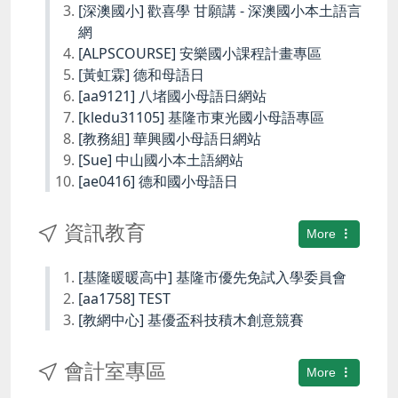
[深澳國小] 歡喜學 甘願講 - 深澳國小本土語言
網
[ALPSCOURSE] 安樂國小課程計畫專區
[黃虹霖] 德和母語日
[aa9121] 八堵國小母語日網站
[kledu31105] 基隆市東光國小母語專區
[教務組] 華興國小母語日網站
[Sue] 中山國小本土語網站
[ae0416] 德和國小母語日
資訊教育
More
[基隆暖暖高中] 基隆市優先免試入學委員會
[aa1758] TEST
[教網中心] 基優盃科技積木創意競賽
會計室專區
More