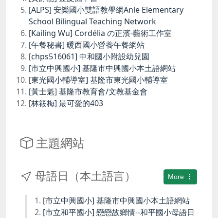
[ALPS] 安樂國小雙語教學網Anle Elementary
School Bilingual Teaching Network
[Kailing Wu] Cordélia の正濱-藝術工作室
[午餐秘書] 暖西國小營養午餐網站
[chps516061] 中和國小附設幼兒園
[市立中興國小] 基隆市中興國小本土語網站
[東光國小輔導室] 基隆市東光國小輔導室
[黃士魁] 基隆市教育會/文教基金會
[林筱梅] 最可愛的403
主題網站
母語日（本土語言）
More
[市立中興國小] 基隆市中興國小本土語網站
[市立和平國小] 戀戀故鄉情--和平國小母語日