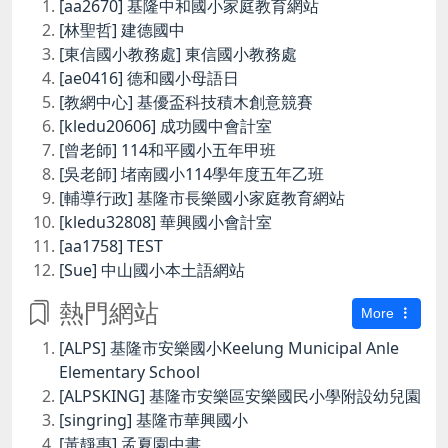
[aa2670] 基隆中和國小家庭教育網站
[林聖哲] 建德國中
[東信國小教務處] 東信國小教務處
[ae0416] 德和國小母語日
[教網中心] 基優盃科技積木創意競賽
[kledu20606] 成功國中會計室
[曾老師] 114和平國小五年甲班
[吳老師] 堵南國小114學年度五年乙班
[輔導行政] 基隆市長樂國小家庭教育網站
[kledu32808] 華興國小會計室
[aa1758] TEST
[Sue] 中山國小本土語網站
熱門網站
More
[ALPS] 基隆市安樂國小Keelung Municipal Anle
Elementary School
[ALPSKING] 基隆市安樂區安樂國民小學附設幼兒園
[singring] 基隆市華興國小
[黃靜惠] 孟夏園中書