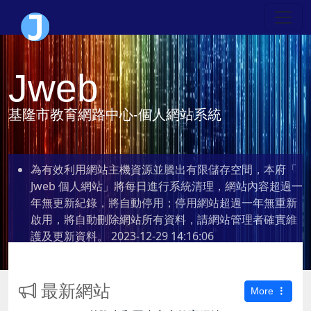
Jweb
基隆市教育網路中心-個人網站系統
為有效利用網站主機資源並騰出有限儲存空間，本府「
Jweb 個人網站」將每日進行系統清理，網站內容超過一
年無更新紀錄，將自動停用；停用網站超過一年無重新
啟用，將自動刪除網站所有資料，請網站管理者確實維
護及更新資料。
2023-12-29 14:16:06
最新網站
More