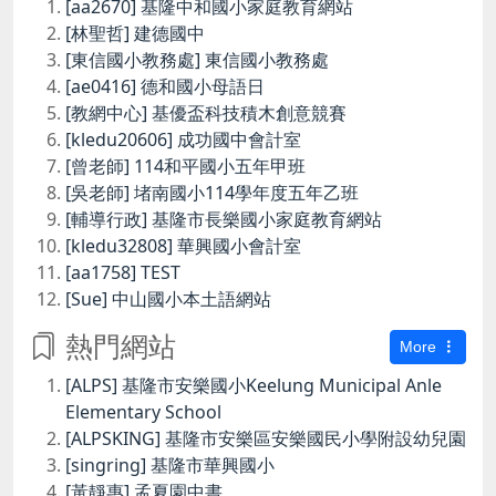
[aa2670] 基隆中和國小家庭教育網站
[林聖哲] 建德國中
[東信國小教務處] 東信國小教務處
[ae0416] 德和國小母語日
[教網中心] 基優盃科技積木創意競賽
[kledu20606] 成功國中會計室
[曾老師] 114和平國小五年甲班
[吳老師] 堵南國小114學年度五年乙班
[輔導行政] 基隆市長樂國小家庭教育網站
[kledu32808] 華興國小會計室
[aa1758] TEST
[Sue] 中山國小本土語網站
熱門網站
More
[ALPS] 基隆市安樂國小Keelung Municipal Anle
Elementary School
[ALPSKING] 基隆市安樂區安樂國民小學附設幼兒園
[singring] 基隆市華興國小
[黃靜惠] 孟夏園中書