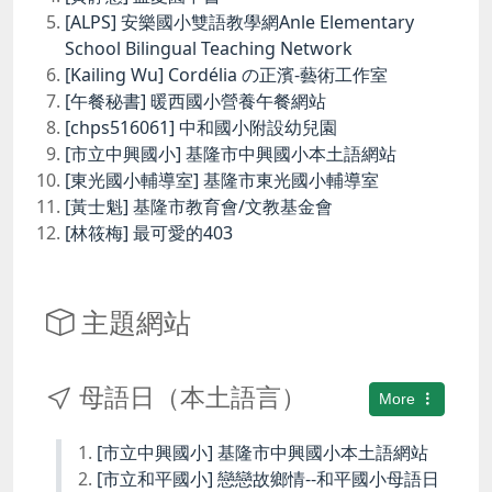
[ALPS] 安樂國小雙語教學網Anle Elementary
School Bilingual Teaching Network
[Kailing Wu] Cordélia の正濱-藝術工作室
[午餐秘書] 暖西國小營養午餐網站
[chps516061] 中和國小附設幼兒園
[市立中興國小] 基隆市中興國小本土語網站
[東光國小輔導室] 基隆市東光國小輔導室
[黃士魁] 基隆市教育會/文教基金會
[林筱梅] 最可愛的403
主題網站
母語日（本土語言）
More
[市立中興國小] 基隆市中興國小本土語網站
[市立和平國小] 戀戀故鄉情--和平國小母語日