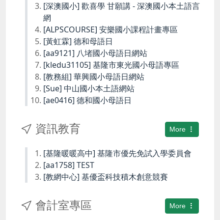
[深澳國小] 歡喜學 甘願講 - 深澳國小本土語言
網
[ALPSCOURSE] 安樂國小課程計畫專區
[黃虹霖] 德和母語日
[aa9121] 八堵國小母語日網站
[kledu31105] 基隆市東光國小母語專區
[教務組] 華興國小母語日網站
[Sue] 中山國小本土語網站
[ae0416] 德和國小母語日
資訊教育
More
[基隆暖暖高中] 基隆市優先免試入學委員會
[aa1758] TEST
[教網中心] 基優盃科技積木創意競賽
會計室專區
More