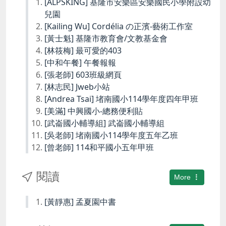
[ALPSKING] 基隆市安樂區安樂國民小學附設幼
兒園
[Kailing Wu] Cordélia の正濱-藝術工作室
[黃士魁] 基隆市教育會/文教基金會
[林筱梅] 最可愛的403
[中和午餐] 午餐報報
[張老師] 603班級網頁
[林志民] Jweb小站
[Andrea Tsai] 堵南國小114學年度四年甲班
[美滿] 中興國小-總務便利貼
[武崙國小輔導組] 武崙國小輔導組
[吳老師] 堵南國小114學年度五年乙班
[曾老師] 114和平國小五年甲班
閱讀
More
[黃靜惠] 孟夏園中書