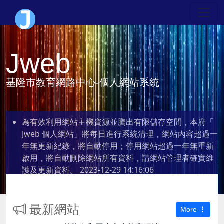
Jweb
基隆市教育網路中心-個人網站系統
為有效利用網站主機資源並騰出有限儲存空間，本府「
Jweb 個人網站」將每日進行系統清理，網站內容超過一
年無更新紀錄，將自動停用；停用網站超過一年無重新
啟用，將自動刪除網站所有資料，請網站管理者確實維
護及更新資料。
2023-12-29 14:16:06
最新網站
More