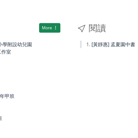
閱讀
More
國民小學附設幼兒園
[黃靜惠] 孟夏園中書
術工作室
度四年甲班
班