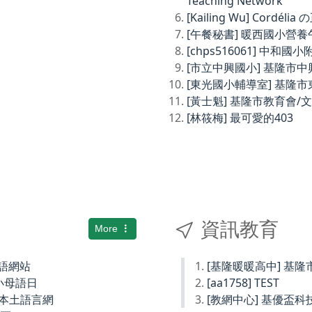
Teaching Network
[Kailing Wu] Cordé
[午餐秘書] 暖西國小營
[chps516061] 中和
[市立中興國小] 基隆市
[東光國小輔導室] 基隆
[黃士魁] 基隆市教育會/
[林筱梅] 最可愛的403
資訊教育
More
土語網站
[基隆暖暖高中] 基
小母語日
[aa1758] TEST
小本土語言網
[教網中心] 基優盃