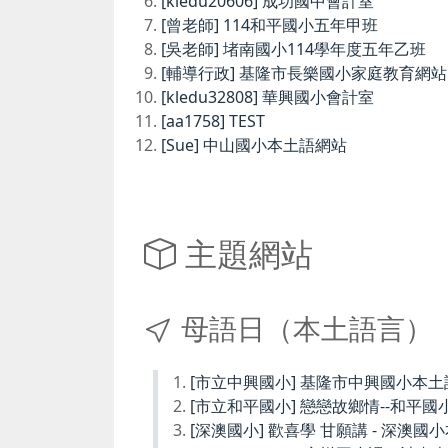
[kledu20606] 成功國中會計室
[曾老師] 114和平國小五年甲班
[吳老師] 堵南國小114學年度五年乙班
[輔導行政] 基隆市長樂國小家庭教育網站
[kledu32808] 華興國小會計室
[aa1758] TEST
[Sue] 中山國小本土語網站
主題網站
母語日（本土語言）
[市立中興國小] 基隆市中興國小本
[市立和平國小] 戀戀故鄉情--和平國
[深澳國小] 歡喜學 甘願講 - 深澳國