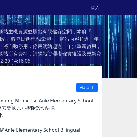
登入
網站主機資源並騰出有限儲存空間，本府「
個人網站」將每日進行系統清理，網站內容超過一年
，將自動停用；停用網站超過一年無重新啟用，
網站所有資料，請網站管理者確實維護及更新資
2-29 14:16:06
More
g Municipal Anle Elementary School
市安樂區安樂國民小學附設幼兒園
小
e Elementary School Bilingual