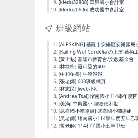
[kledu32808] 華興國小會計室
[kledu20606] 成功國中會計室
班級網站
[ALPSKING] 基隆市安樂區安樂
[Kailing Wu] Cordélia の正濱-藝
[黃士魁] 基隆市教育會/文教基金會
[林筱梅] 最可愛的403
[中和午餐] 午餐報報
[張老師] 603班級網頁
[林志民] Jweb小站
[Andrea Tsai] 堵南國小114學年
[美滿] 中興國小-總務便利貼
[武崙國小輔導組] 武崙國小輔導組
[吳老師] 堵南國小114學年度五年乙
[曾老師] 114和平國小五年甲班