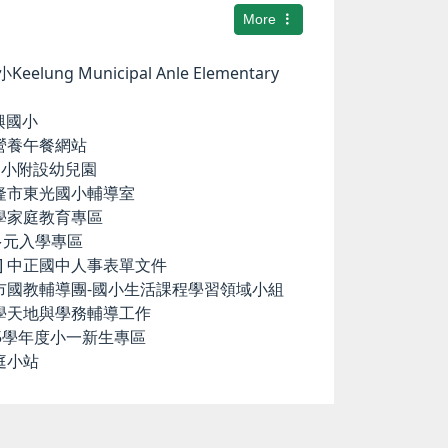
More
elung Municipal Anle Elementary
華興國小
小營養午餐網站
中和國小附設幼兒園
基隆市東光國小輔導室
小學家庭教育專區
國中多元入學專區
ence] 中正國中人事表單文件
隆市國教輔導團-國小生活課程學習領域小組
科學天地與學務輔導工作
15學年度小一新生專區
庭小站