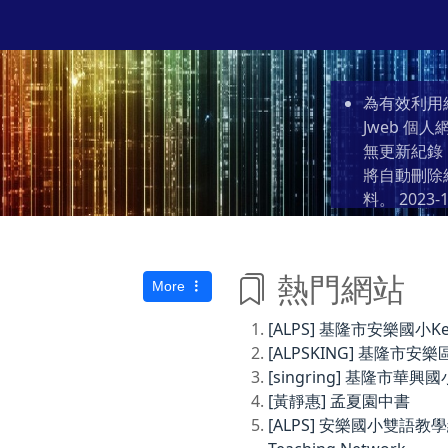
為有效利用
Jweb 
無更新紀錄
將自動刪除
料。
2023-1
熱門網站
More
[ALPS] 基隆市安樂國小Keelun
[ALPSKING] 基隆
[singring] 基隆市華興國
[黃靜惠] 孟夏園中書
[ALPS] 安樂國小雙語教學網Anl