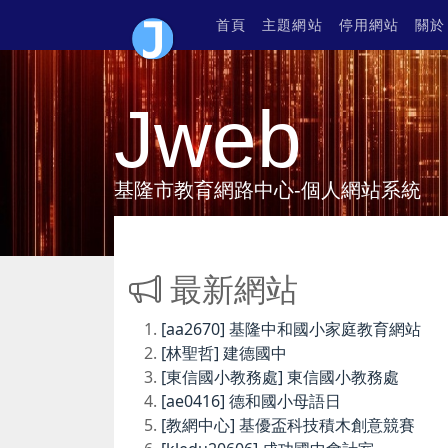
首頁
主題網站
停用網站
關於
Jweb
基隆市教育網路中心-個人網站系統
最新網站
[aa2670] 基隆中和國小家庭教育網站
[林聖哲] 建德國中
[東信國小教務處] 東信國小教務處
[ae0416] 德和國小母語日
[教網中心] 基優盃科技積木創意競賽