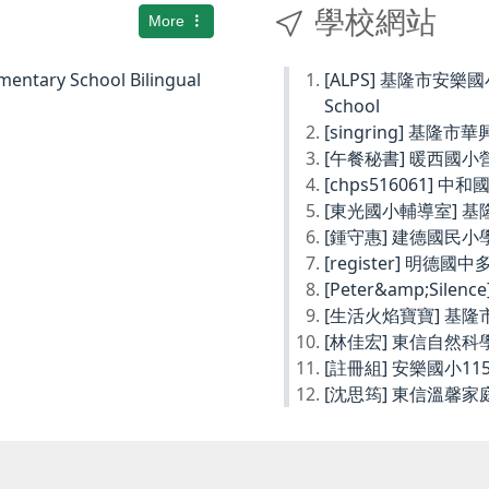
學校網站
More
ary School Bilingual
[ALPS] 基隆市安樂國小Ke
School
[singring] 基隆市
[午餐秘書] 暖西國
[chps516061] 
[東光國小輔導室] 
[鍾守惠] 建德國民
[register] 明德
[Peter&amp;Sil
[生活火焰寶寶] 基
[林佳宏] 東信自然
[註冊組] 安樂國小1
[沈思筠] 東信溫馨家