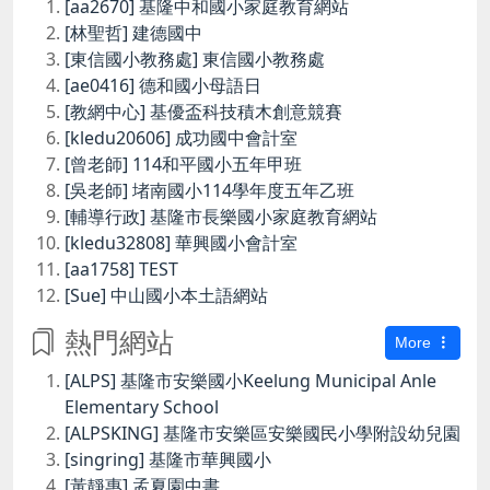
[aa2670] 基隆中和國小家庭教育網站
[林聖哲] 建德國中
[東信國小教務處] 東信國小教務處
[ae0416] 德和國小母語日
[教網中心] 基優盃科技積木創意競賽
[kledu20606] 成功國中會計室
[曾老師] 114和平國小五年甲班
[吳老師] 堵南國小114學年度五年乙班
[輔導行政] 基隆市長樂國小家庭教育網站
[kledu32808] 華興國小會計室
[aa1758] TEST
[Sue] 中山國小本土語網站
熱門網站
More
[ALPS] 基隆市安樂國小Keelung Municipal Anle
Elementary School
[ALPSKING] 基隆市安樂區安樂國民小學附設幼兒園
[singring] 基隆市華興國小
[黃靜惠] 孟夏園中書