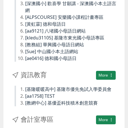
[深澳國小] 歡喜學 甘願講 - 深澳國小本土語言
網
[ALPSCOURSE] 安樂國小課程計畫專區
[黃虹霖] 德和母語日
[aa9121] 八堵國小母語日網站
[kledu31105] 基隆市東光國小母語專區
[教務組] 華興國小母語日網站
[Sue] 中山國小本土語網站
[ae0416] 德和國小母語日
資訊教育
More
[基隆暖暖高中] 基隆市優先免試入學委員會
[aa1758] TEST
[教網中心] 基優盃科技積木創意競賽
會計室專區
More