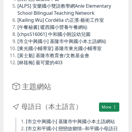
[ALPS] 安樂國小雙語教學網Anle Elementary
School Bilingual Teaching Network
[Kailing Wu] Cordélia の正濱-藝術工作室
[午餐秘書] 暖西國小營養午餐網站
[chps516061] 中和國小附設幼兒園
[市立中興國小] 基隆市中興國小本土語網站
[東光國小輔導室] 基隆市東光國小輔導室
[黃士魁] 基隆市教育會/文教基金會
[林筱梅] 最可愛的403
主題網站
母語日（本土語言）
More
[市立中興國小] 基隆市中興國小本土語網站
[市立和平國小] 戀戀故鄉情--和平國小母語日