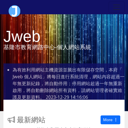
Jweb
基隆市教育網路中心-個人網站系統
為有效利用網站主機資源並騰出有限儲存空間，本府「
Jweb 個人網站」將每日進行系統清理，網站內容超過一
年無更新紀錄，將自動停用；停用網站超過一年無重新
啟用，將自動刪除網站所有資料，請網站管理者確實維
護及更新資料。
2023-12-29 14:16:06
最新網站
More