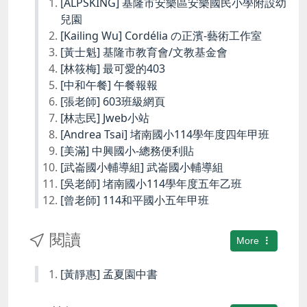
[ALPSKING] 基隆市安樂區安樂國民小學附設幼
兒園
[Kailing Wu] Cordélia の正濱-藝術工作室
[黃士魁] 基隆市教育會/文教基金會
[林筱梅] 最可愛的403
[中和午餐] 午餐報報
[張老師] 603班級網頁
[林志民] Jweb小站
[Andrea Tsai] 堵南國小114學年度四年甲班
[美滿] 中興國小-總務便利貼
[武崙國小輔導組] 武崙國小輔導組
[吳老師] 堵南國小114學年度五年乙班
[曾老師] 114和平國小五年甲班
閱讀
More
[黃靜惠] 孟夏園中書