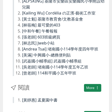
[ALPSKING] 基隆市安樂區安樂國民小學附設幼
兒園
[Kailing Wu] Cordélia の正濱-藝術工作室
[黃士魁] 基隆市教育會/文教基金會
[林筱梅] 最可愛的403
[中和午餐] 午餐報報
[張老師] 603班級網頁
[林志民] Jweb小站
[Andrea Tsai] 堵南國小114學年度四年甲班
[美滿] 中興國小-總務便利貼
[武崙國小輔導組] 武崙國小輔導組
[吳老師] 堵南國小114學年度五年乙班
[曾老師] 114和平國小五年甲班
閱讀
More
[黃靜惠] 孟夏園中書