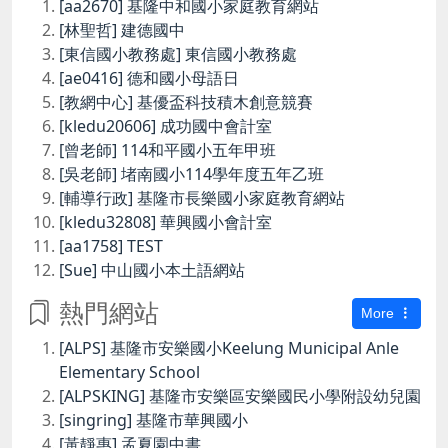
[aa2670] 基隆中和國小家庭教育網站
[林聖哲] 建德國中
[東信國小教務處] 東信國小教務處
[ae0416] 德和國小母語日
[教網中心] 基優盃科技積木創意競賽
[kledu20606] 成功國中會計室
[曾老師] 114和平國小五年甲班
[吳老師] 堵南國小114學年度五年乙班
[輔導行政] 基隆市長樂國小家庭教育網站
[kledu32808] 華興國小會計室
[aa1758] TEST
[Sue] 中山國小本土語網站
熱門網站
More
[ALPS] 基隆市安樂國小Keelung Municipal Anle
Elementary School
[ALPSKING] 基隆市安樂區安樂國民小學附設幼兒園
[singring] 基隆市華興國小
[黃靜惠] 孟夏園中書