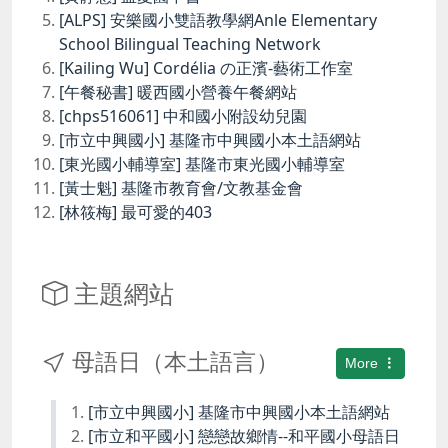
[ALPS] 安樂國小雙語教學網Anle Elementary
School Bilingual Teaching Network
[Kailing Wu] Cordélia の正濱-藝術工作室
[午餐秘書] 暖西國小營養午餐網站
[chps516061] 中和國小附設幼兒園
[市立中興國小] 基隆市中興國小本土語網站
[東光國小輔導室] 基隆市東光國小輔導室
[黃士魁] 基隆市教育會/文教基金會
[林筱梅] 最可愛的403
主題網站
母語日（本土語言）
More
[市立中興國小] 基隆市中興國小本土語網站
[市立和平國小] 戀戀故鄉情--和平國小母語日