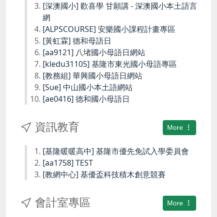
[深澳國小] 歡喜學 甘願講 - 深澳國小本土語言
網
[ALPSCOURSE] 安樂國小課程計畫專區
[黃虹霖] 德和母語日
[aa9121] 八堵國小母語日網站
[kledu31105] 基隆市東光國小母語專區
[教務組] 華興國小母語日網站
[Sue] 中山國小本土語網站
[ae0416] 德和國小母語日
資訊教育
More
[基隆暖暖高中] 基隆市優先免試入學委員會
[aa1758] TEST
[教網中心] 基優盃科技積木創意競賽
會計室專區
More