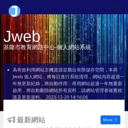
Jweb
基隆市教育網路中心-個人網站系統
為有效利用網站主機資源並騰出有限儲存空間，本府「
Jweb 個人網站」將每日進行系統清理，網站內容超過一
年無更新紀錄，將自動停用；停用網站超過一年無重新
啟用，將自動刪除網站所有資料，請網站管理者確實維
護及更新資料。
2023-12-29 14:16:06
最新網站
More