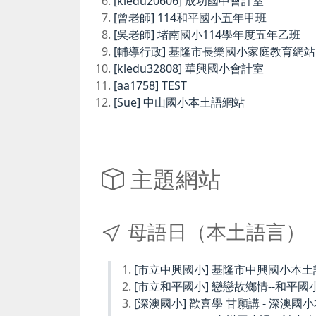
[kledu20606] 成功國中會計室
[曾老師] 114和平國小五年甲班
[吳老師] 堵南國小114學年度五年乙班
[輔導行政] 基隆市長樂國小家庭教育網站
[kledu32808] 華興國小會計室
[aa1758] TEST
[Sue] 中山國小本土語網站
主題網站
母語日（本土語言）
[市立中興國小] 基隆市中興國小本
[市立和平國小] 戀戀故鄉情--和平國
[深澳國小] 歡喜學 甘願講 - 深澳國