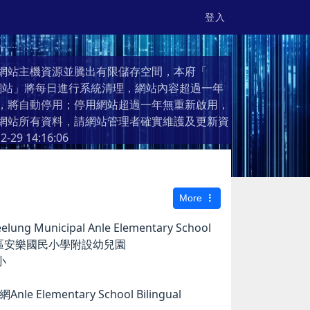
登入
網站主機資源並騰出有限儲存空間，本府「
個人網站」將每日進行系統清理，網站內容超過一年
，將自動停用；停用網站超過一年無重新啟用，
網站所有資料，請網站管理者確實維護及更新資
2-29 14:16:06
More
g Municipal Anle Elementary School
市安樂區安樂國民小學附設幼兒園
小
e Elementary School Bilingual