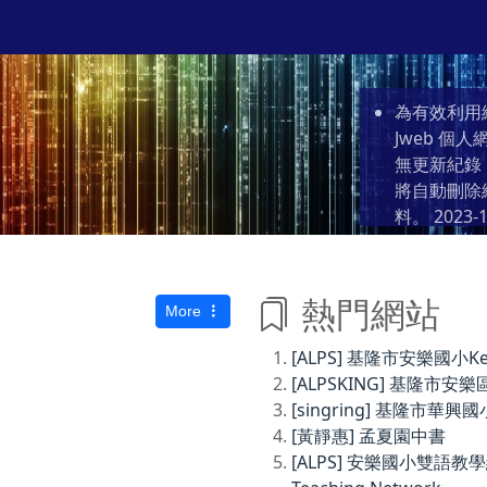
為有效利用
Jweb 
無更新紀錄
將自動刪除
料。
2023-1
熱門網站
More
[ALPS] 基隆市安樂國小Keelun
[ALPSKING] 基隆
[singring] 基隆市華興國
[黃靜惠] 孟夏園中書
[ALPS] 安樂國小雙語教學網Anl