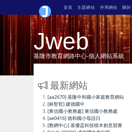
首頁
主題網站
停用網站
關於
Jweb
基隆市教育網路中心-個人網站系統
最新網站
[aa2670] 基隆中和國小家庭教育網站
[林聖哲] 建德國中
[東信國小教務處] 東信國小教務處
[ae0416] 德和國小母語日
[教網中心] 基優盃科技積木創意競賽