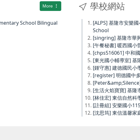
學校網站
More
ary School Bilingual
[ALPS] 基隆市安樂國小Ke
School
[singring] 基隆市
[午餐秘書] 暖西國
[chps516061] 
[東光國小輔導室] 
[鍾守惠] 建德國民
[register] 明德
[Peter&amp;Sil
[生活火焰寶寶] 基
[林佳宏] 東信自然
[註冊組] 安樂國小1
[沈思筠] 東信溫馨家