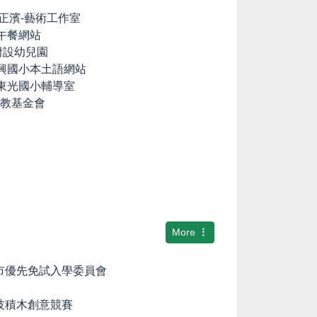
lia の正濱-藝術工作室
養午餐網站
國小附設幼兒園
中興國小本土語網站
市東光國小輔導室
文教基金會
More
隆市優先免試入學委員會
科技積木創意競賽