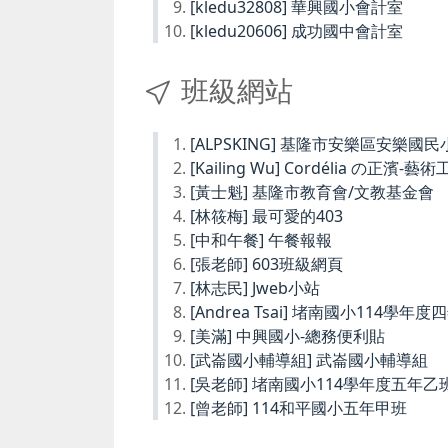
[kledu32808] 華興國小會計室
[kledu20606] 成功國中會計室
班級網站
[ALPSKING] 基隆市安樂區安樂
[Kailing Wu] Cordélia の正濱-藝
[黃士魁] 基隆市教育會/文教基金會
[林筱梅] 最可愛的403
[中和午餐] 午餐報報
[張老師] 603班級網頁
[林志民] Jweb小站
[Andrea Tsai] 堵南國小114學年
[美滿] 中興國小-總務便利貼
[武崙國小輔導組] 武崙國小輔導組
[吳老師] 堵南國小114學年度五年乙
[曾老師] 114和平國小五年甲班