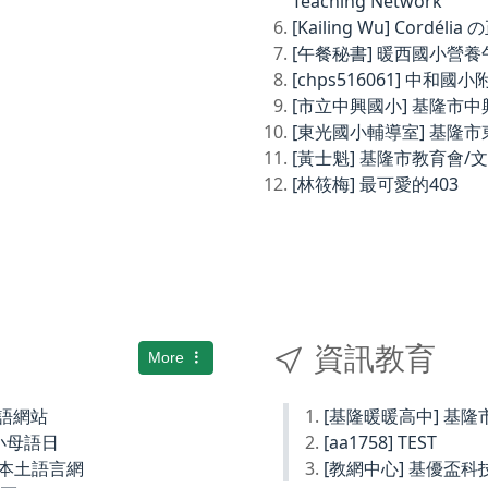
Teaching Network
[Kailing Wu] Cordé
[午餐秘書] 暖西國小營
[chps516061] 中和
[市立中興國小] 基隆市
[東光國小輔導室] 基隆
[黃士魁] 基隆市教育會/
[林筱梅] 最可愛的403
資訊教育
More
土語網站
[基隆暖暖高中] 基
小母語日
[aa1758] TEST
小本土語言網
[教網中心] 基優盃