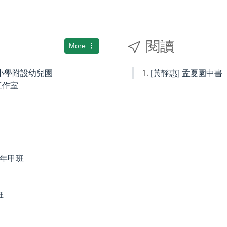
閱讀
More
國民小學附設幼兒園
[黃靜惠] 孟夏園中書
術工作室
度四年甲班
班