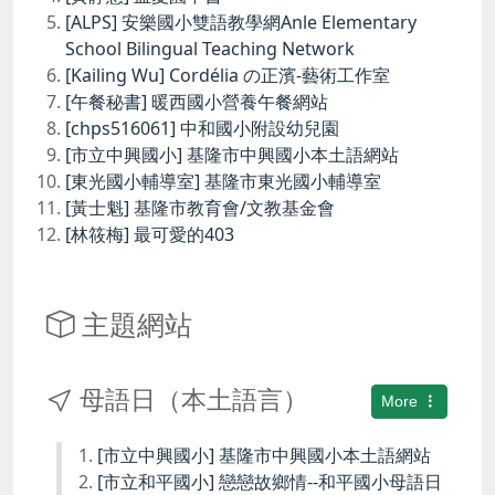
[ALPS] 安樂國小雙語教學網Anle Elementary
School Bilingual Teaching Network
[Kailing Wu] Cordélia の正濱-藝術工作室
[午餐秘書] 暖西國小營養午餐網站
[chps516061] 中和國小附設幼兒園
[市立中興國小] 基隆市中興國小本土語網站
[東光國小輔導室] 基隆市東光國小輔導室
[黃士魁] 基隆市教育會/文教基金會
[林筱梅] 最可愛的403
主題網站
母語日（本土語言）
More
[市立中興國小] 基隆市中興國小本土語網站
[市立和平國小] 戀戀故鄉情--和平國小母語日