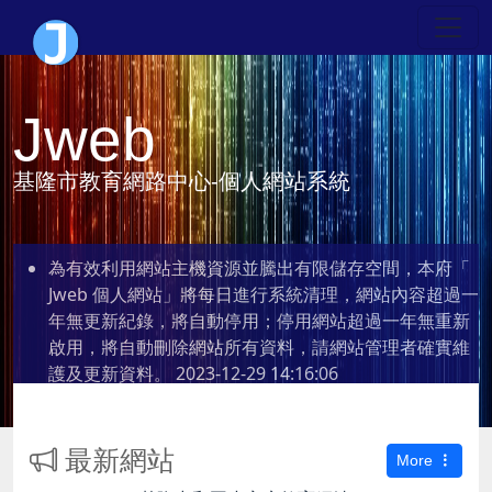
Jweb
基隆市教育網路中心-個人網站系統
為有效利用網站主機資源並騰出有限儲存空間，本府「
Jweb 個人網站」將每日進行系統清理，網站內容超過一
年無更新紀錄，將自動停用；停用網站超過一年無重新
啟用，將自動刪除網站所有資料，請網站管理者確實維
護及更新資料。
2023-12-29 14:16:06
最新網站
More