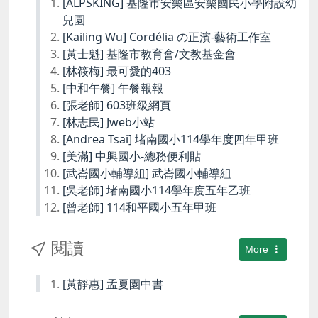
[ALPSKING] 基隆市安樂區安樂國民小學附設幼
兒園
[Kailing Wu] Cordélia の正濱-藝術工作室
[黃士魁] 基隆市教育會/文教基金會
[林筱梅] 最可愛的403
[中和午餐] 午餐報報
[張老師] 603班級網頁
[林志民] Jweb小站
[Andrea Tsai] 堵南國小114學年度四年甲班
[美滿] 中興國小-總務便利貼
[武崙國小輔導組] 武崙國小輔導組
[吳老師] 堵南國小114學年度五年乙班
[曾老師] 114和平國小五年甲班
閱讀
More
[黃靜惠] 孟夏園中書