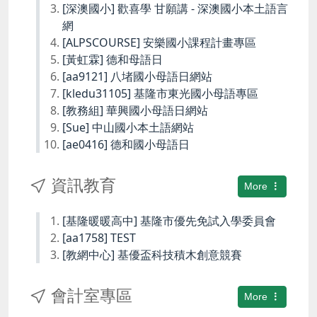
[深澳國小] 歡喜學 甘願講 - 深澳國小本土語言
網
[ALPSCOURSE] 安樂國小課程計畫專區
[黃虹霖] 德和母語日
[aa9121] 八堵國小母語日網站
[kledu31105] 基隆市東光國小母語專區
[教務組] 華興國小母語日網站
[Sue] 中山國小本土語網站
[ae0416] 德和國小母語日
資訊教育
More
[基隆暖暖高中] 基隆市優先免試入學委員會
[aa1758] TEST
[教網中心] 基優盃科技積木創意競賽
會計室專區
More