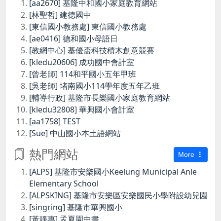
[aa2670] 基隆中和國小家庭教育網站
[林聖哲] 建德國中
[東信國小教務處] 東信國小教務處
[ae0416] 德和國小母語日
[教網中心] 基優盃科技積木創意競賽
[kledu20606] 成功國中會計室
[曾老師] 114和平國小五年甲班
[吳老師] 堵南國小114學年度五年乙班
[輔導行政] 基隆市長樂國小家庭教育網站
[kledu32808] 華興國小會計室
[aa1758] TEST
[Sue] 中山國小本土語網站
熱門網站
More
[ALPS] 基隆市安樂國小Keelung Municipal Anle
Elementary School
[ALPSKING] 基隆市安樂區安樂國民小學附設幼兒園
[singring] 基隆市華興國小
[黃靜惠] 孟夏園中書