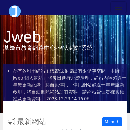
Jweb
基隆市教育網路中心-個人網站系統
為有效利用網站主機資源並騰出有限儲存空間，本府「
Jweb 個人網站」將每日進行系統清理，網站內容超過一
年無更新紀錄，將自動停用；停用網站超過一年無重新
啟用，將自動刪除網站所有資料，請網站管理者確實維
護及更新資料。
2023-12-29 14:16:06
最新網站
More