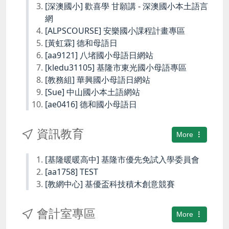
[深澳國小] 歡喜學 甘願講 - 深澳國小本土語言
網
[ALPSCOURSE] 安樂國小課程計畫專區
[黃虹霖] 德和母語日
[aa9121] 八堵國小母語日網站
[kledu31105] 基隆市東光國小母語專區
[教務組] 華興國小母語日網站
[Sue] 中山國小本土語網站
[ae0416] 德和國小母語日
資訊教育
More
[基隆暖暖高中] 基隆市優先免試入學委員會
[aa1758] TEST
[教網中心] 基優盃科技積木創意競賽
會計室專區
More