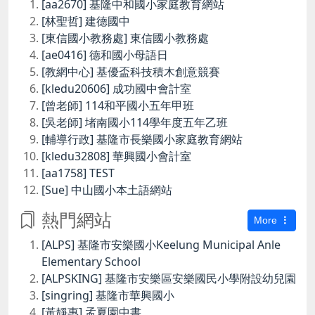
[aa2670] 基隆中和國小家庭教育網站
[林聖哲] 建德國中
[東信國小教務處] 東信國小教務處
[ae0416] 德和國小母語日
[教網中心] 基優盃科技積木創意競賽
[kledu20606] 成功國中會計室
[曾老師] 114和平國小五年甲班
[吳老師] 堵南國小114學年度五年乙班
[輔導行政] 基隆市長樂國小家庭教育網站
[kledu32808] 華興國小會計室
[aa1758] TEST
[Sue] 中山國小本土語網站
熱門網站
More
[ALPS] 基隆市安樂國小Keelung Municipal Anle
Elementary School
[ALPSKING] 基隆市安樂區安樂國民小學附設幼兒園
[singring] 基隆市華興國小
[黃靜惠] 孟夏園中書