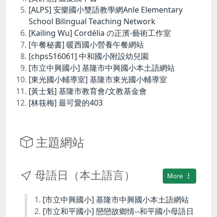
[ALPS] 安樂國小雙語教學網Anle Elementary
School Bilingual Teaching Network
[Kailing Wu] Cordélia の正濱-藝術工作室
[午餐秘書] 暖西國小營養午餐網站
[chps516061] 中和國小附設幼兒園
[市立中興國小] 基隆市中興國小本土語網站
[東光國小輔導室] 基隆市東光國小輔導室
[黃士魁] 基隆市教育會/文教基金會
[林筱梅] 最可愛的403
主題網站
母語日（本土語言）
More
[市立中興國小] 基隆市中興國小本土語網站
[市立和平國小] 戀戀故鄉情--和平國小母語日