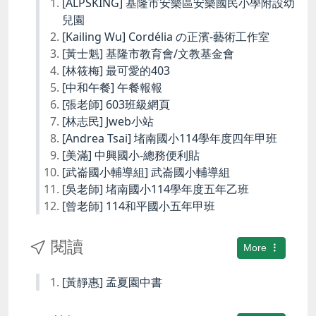
[ALPSKING] 基隆市安樂區安樂國民小學附設幼
兒園
[Kailing Wu] Cordélia の正濱-藝術工作室
[黃士魁] 基隆市教育會/文教基金會
[林筱梅] 最可愛的403
[中和午餐] 午餐報報
[張老師] 603班級網頁
[林志民] Jweb小站
[Andrea Tsai] 堵南國小114學年度四年甲班
[美滿] 中興國小-總務便利貼
[武崙國小輔導組] 武崙國小輔導組
[吳老師] 堵南國小114學年度五年乙班
[曾老師] 114和平國小五年甲班
閱讀
More
[黃靜惠] 孟夏園中書