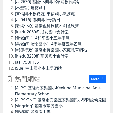
[aa2670] 基隆中和國小家庭教育網站
[林聖哲] 建德國中
[東信國小教務處] 東信國小教務處
[ae0416] 德和國小母語日
[教網中心] 基優盃科技積木創意競賽
[kledu20606] 成功國中會計室
[曾老師] 114和平國小五年甲班
[吳老師] 堵南國小114學年度五年乙班
[輔導行政] 基隆市長樂國小家庭教育網站
[kledu32808] 華興國小會計室
[aa1758] TEST
[Sue] 中山國小本土語網站
熱門網站
More
[ALPS] 基隆市安樂國小Keelung Municipal Anle
Elementary School
[ALPSKING] 基隆市安樂區安樂國民小學附設幼兒園
[singring] 基隆市華興國小
[黃靜惠] 孟夏園中書