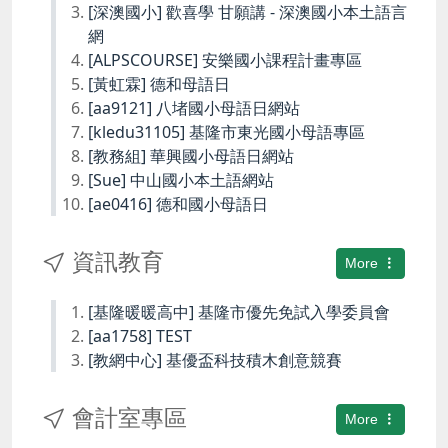
[深澳國小] 歡喜學 甘願講 - 深澳國小本土語言
網
[ALPSCOURSE] 安樂國小課程計畫專區
[黃虹霖] 德和母語日
[aa9121] 八堵國小母語日網站
[kledu31105] 基隆市東光國小母語專區
[教務組] 華興國小母語日網站
[Sue] 中山國小本土語網站
[ae0416] 德和國小母語日
資訊教育
More
[基隆暖暖高中] 基隆市優先免試入學委員會
[aa1758] TEST
[教網中心] 基優盃科技積木創意競賽
會計室專區
More