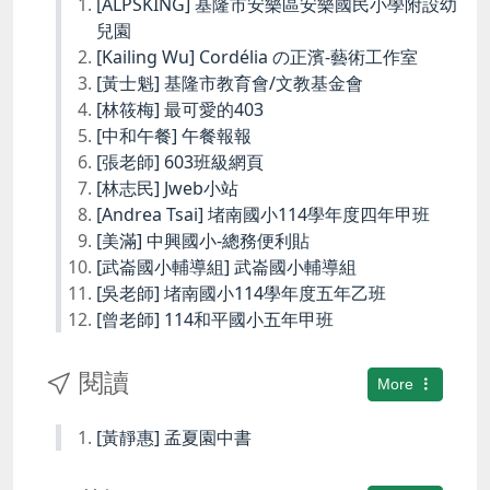
[ALPSKING] 基隆市安樂區安樂國民小學附設幼
兒園
[Kailing Wu] Cordélia の正濱-藝術工作室
[黃士魁] 基隆市教育會/文教基金會
[林筱梅] 最可愛的403
[中和午餐] 午餐報報
[張老師] 603班級網頁
[林志民] Jweb小站
[Andrea Tsai] 堵南國小114學年度四年甲班
[美滿] 中興國小-總務便利貼
[武崙國小輔導組] 武崙國小輔導組
[吳老師] 堵南國小114學年度五年乙班
[曾老師] 114和平國小五年甲班
閱讀
More
[黃靜惠] 孟夏園中書