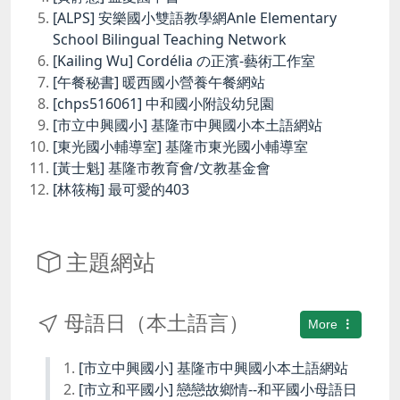
[ALPS] 安樂國小雙語教學網Anle Elementary
School Bilingual Teaching Network
[Kailing Wu] Cordélia の正濱-藝術工作室
[午餐秘書] 暖西國小營養午餐網站
[chps516061] 中和國小附設幼兒園
[市立中興國小] 基隆市中興國小本土語網站
[東光國小輔導室] 基隆市東光國小輔導室
[黃士魁] 基隆市教育會/文教基金會
[林筱梅] 最可愛的403
主題網站
母語日（本土語言）
More
[市立中興國小] 基隆市中興國小本土語網站
[市立和平國小] 戀戀故鄉情--和平國小母語日