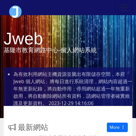
Jweb
基隆市教育網路中心-個人網站系統
為有效利用網站主機資源並騰出有限儲存空間，本府「
Jweb 個人網站」將每日進行系統清理，網站內容超過一
年無更新紀錄，將自動停用；停用網站超過一年無重新
啟用，將自動刪除網站所有資料，請網站管理者確實維
護及更新資料。
2023-12-29 14:16:06
最新網站
More