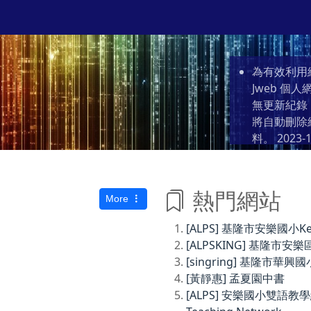
為有效利用
Jweb 
無更新紀錄
將自動刪除
料。
2023-1
熱門網站
More
[ALPS] 基隆市安樂國小Keelun
[ALPSKING] 基隆
[singring] 基隆市華興國
[黃靜惠] 孟夏園中書
[ALPS] 安樂國小雙語教學網Anl