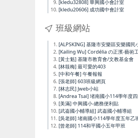
[kledu32808] 華興國小會計室
[kledu20606] 成功國中會計室
班級網站
[ALPSKING] 基隆市安樂區安樂
[Kailing Wu] Cordélia の正濱-藝
[黃士魁] 基隆市教育會/文教基金會
[林筱梅] 最可愛的403
[中和午餐] 午餐報報
[張老師] 603班級網頁
[林志民] Jweb小站
[Andrea Tsai] 堵南國小114學年
[美滿] 中興國小-總務便利貼
[武崙國小輔導組] 武崙國小輔導組
[吳老師] 堵南國小114學年度五年乙
[曾老師] 114和平國小五年甲班