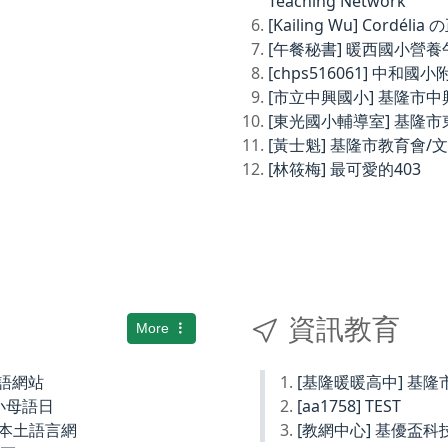
Teaching Network
[Kailing Wu] Cordé
[午餐秘書] 暖西國小營
[chps516061] 中和
[市立中興國小] 基隆市
[東光國小輔導室] 基隆
[黃士魁] 基隆市教育會/
[林筱梅] 最可愛的403
資訊教育
More
土語網站
[基隆暖暖高中] 基
小母語日
[aa1758] TEST
小本土語言網
[教網中心] 基優盃