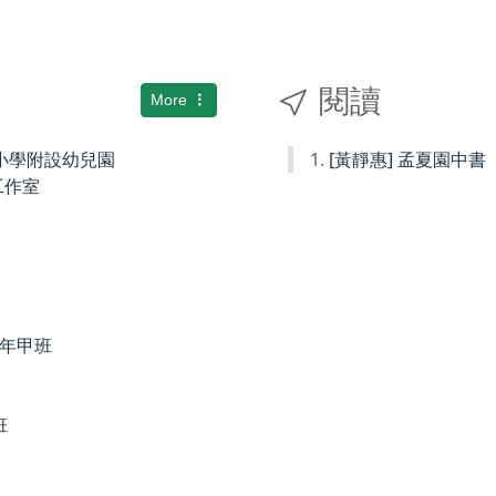
閱讀
More
國民小學附設幼兒園
[黃靜惠] 孟夏園中書
術工作室
度四年甲班
班