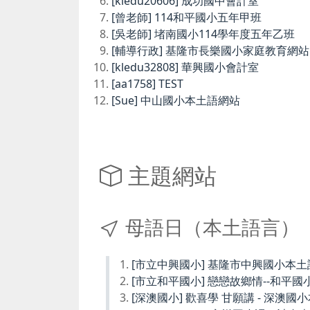
[kledu20606] 成功國中會計室
[曾老師] 114和平國小五年甲班
[吳老師] 堵南國小114學年度五年乙班
[輔導行政] 基隆市長樂國小家庭教育網站
[kledu32808] 華興國小會計室
[aa1758] TEST
[Sue] 中山國小本土語網站
主題網站
母語日（本土語言）
[市立中興國小] 基隆市中興國小本
[市立和平國小] 戀戀故鄉情--和平國
[深澳國小] 歡喜學 甘願講 - 深澳國