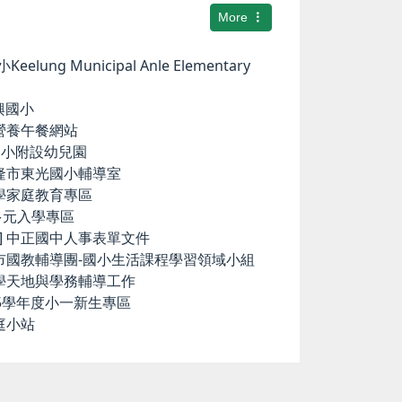
More
elung Municipal Anle Elementary
華興國小
小營養午餐網站
中和國小附設幼兒園
基隆市東光國小輔導室
小學家庭教育專區
國中多元入學專區
ence] 中正國中人事表單文件
隆市國教輔導團-國小生活課程學習領域小組
科學天地與學務輔導工作
15學年度小一新生專區
庭小站