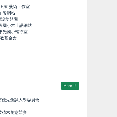
lia の正濱-藝術工作室
養午餐網站
國小附設幼兒園
中興國小本土語網站
市東光國小輔導室
文教基金會
More
隆市優先免試入學委員會
科技積木創意競賽