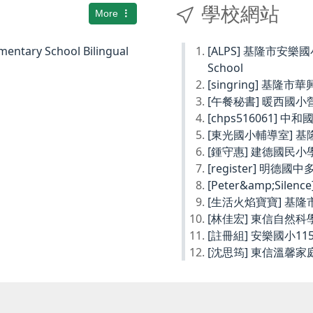
學校網站
More
ary School Bilingual
[ALPS] 基隆市安樂國小Ke
School
[singring] 基隆市
[午餐秘書] 暖西國
[chps516061] 
[東光國小輔導室] 
[鍾守惠] 建德國民
[register] 明德
[Peter&amp;Sil
[生活火焰寶寶] 基
[林佳宏] 東信自然
[註冊組] 安樂國小1
[沈思筠] 東信溫馨家