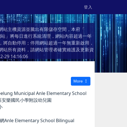
登入
網站主機資源並騰出有限儲存空間，本府「
個人網站」將每日進行系統清理，網站內容超過一年
，將自動停用；停用網站超過一年無重新啟用，
網站所有資料，請網站管理者確實維護及更新資
2-29 14:16:06
More
g Municipal Anle Elementary School
市安樂區安樂國民小學附設幼兒園
小
e Elementary School Bilingual