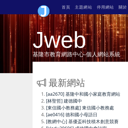
首頁
主題網站
停用網站
關於
Jweb
基隆市教育網路中心-個人網站系統
最新網站
[aa2670] 基隆中和國小家庭教育網站
[林聖哲] 建德國中
[東信國小教務處] 東信國小教務處
[ae0416] 德和國小母語日
[教網中心] 基優盃科技積木創意競賽