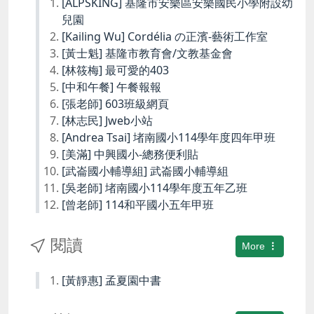
[ALPSKING] 基隆市安樂區安樂國民小學附設幼
兒園
[Kailing Wu] Cordélia の正濱-藝術工作室
[黃士魁] 基隆市教育會/文教基金會
[林筱梅] 最可愛的403
[中和午餐] 午餐報報
[張老師] 603班級網頁
[林志民] Jweb小站
[Andrea Tsai] 堵南國小114學年度四年甲班
[美滿] 中興國小-總務便利貼
[武崙國小輔導組] 武崙國小輔導組
[吳老師] 堵南國小114學年度五年乙班
[曾老師] 114和平國小五年甲班
閱讀
More
[黃靜惠] 孟夏園中書