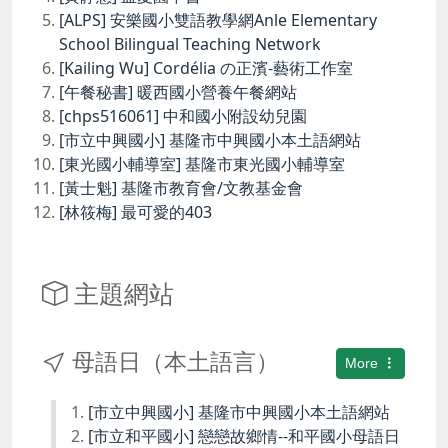
[ALPS] 安樂國小雙語教學網Anle Elementary
School Bilingual Teaching Network
[Kailing Wu] Cordélia の正濱-藝術工作室
[午餐秘書] 暖西國小營養午餐網站
[chps516061] 中和國小附設幼兒園
[市立中興國小] 基隆市中興國小本土語網站
[東光國小輔導室] 基隆市東光國小輔導室
[黃士魁] 基隆市教育會/文教基金會
[林筱梅] 最可愛的403
主題網站
母語日（本土語言）
More
[市立中興國小] 基隆市中興國小本土語網站
[市立和平國小] 戀戀故鄉情--和平國小母語日