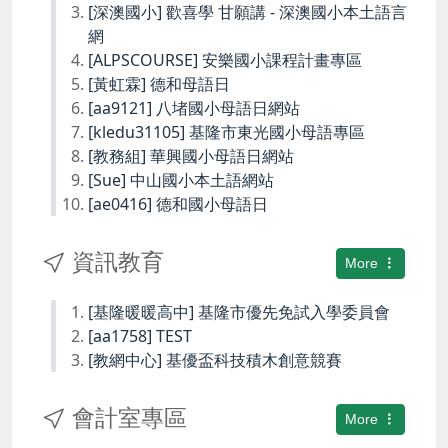
[深澳國小] 歡喜學 甘願講 - 深澳國小本土語言
網
[ALPSCOURSE] 安樂國小課程計畫專區
[黃虹霖] 德和母語日
[aa9121] 八堵國小母語日網站
[kledu31105] 基隆市東光國小母語專區
[教務組] 華興國小母語日網站
[Sue] 中山國小本土語網站
[ae0416] 德和國小母語日
資訊教育
More
[基隆暖暖高中] 基隆市優先免試入學委員會
[aa1758] TEST
[教網中心] 基優盃科技積木創意競賽
會計室專區
More