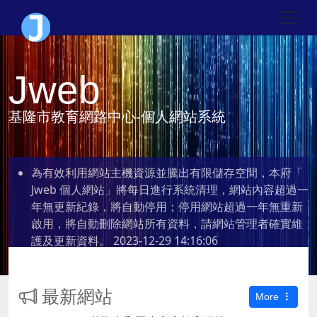
Jweb
基隆市教育網路中心-個人網站系統
為有效利用網站主機資源並騰出有限儲存空間，本府「
Jweb 個人網站」將每日進行系統清理，網站內容超過一
年無更新紀錄，將自動停用；停用網站超過一年無重新
啟用，將自動刪除網站所有資料，請網站管理者確實維
護及更新資料。
2023-12-29 14:16:06
最新網站
More