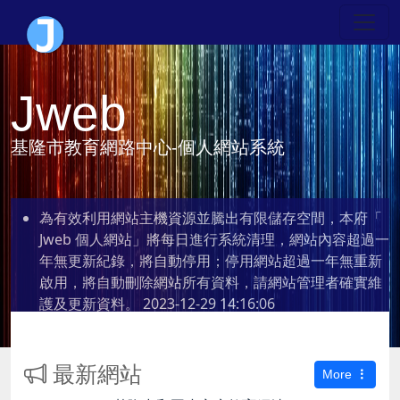
Jweb
基隆市教育網路中心-個人網站系統
為有效利用網站主機資源並騰出有限儲存空間，本府「
Jweb 個人網站」將每日進行系統清理，網站內容超過一
年無更新紀錄，將自動停用；停用網站超過一年無重新
啟用，將自動刪除網站所有資料，請網站管理者確實維
護及更新資料。
2023-12-29 14:16:06
最新網站
More