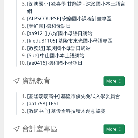
[深澳國小] 歡喜學 甘願講 - 深澳國小本土語言
網
[ALPSCOURSE] 安樂國小課程計畫專區
[黃虹霖] 德和母語日
[aa9121] 八堵國小母語日網站
[kledu31105] 基隆市東光國小母語專區
[教務組] 華興國小母語日網站
[Sue] 中山國小本土語網站
[ae0416] 德和國小母語日
資訊教育
More
[基隆暖暖高中] 基隆市優先免試入學委員會
[aa1758] TEST
[教網中心] 基優盃科技積木創意競賽
會計室專區
More