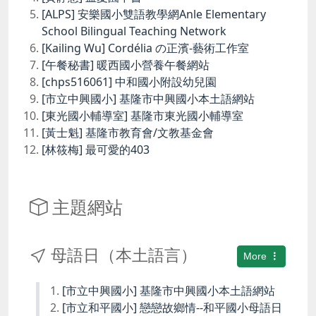
[ALPS] 安樂國小雙語教學網Anle Elementary
School Bilingual Teaching Network
[Kailing Wu] Cordélia の正濱-藝術工作室
[午餐秘書] 暖西國小營養午餐網站
[chps516061] 中和國小附設幼兒園
[市立中興國小] 基隆市中興國小本土語網站
[東光國小輔導室] 基隆市東光國小輔導室
[黃士魁] 基隆市教育會/文教基金會
[林筱梅] 最可愛的403
主題網站
母語日（本土語言）
More
[市立中興國小] 基隆市中興國小本土語網站
[市立和平國小] 戀戀故鄉情--和平國小母語日