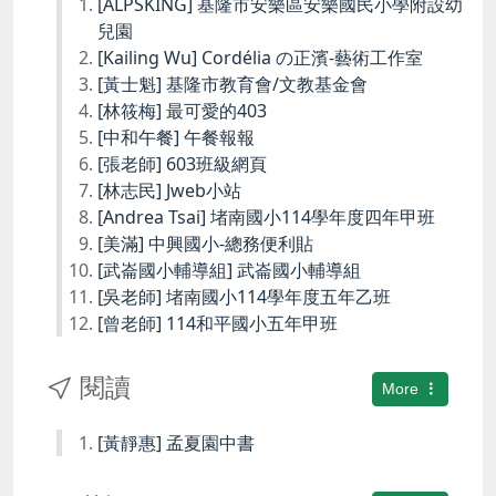
[ALPSKING] 基隆市安樂區安樂國民小學附設幼
兒園
[Kailing Wu] Cordélia の正濱-藝術工作室
[黃士魁] 基隆市教育會/文教基金會
[林筱梅] 最可愛的403
[中和午餐] 午餐報報
[張老師] 603班級網頁
[林志民] Jweb小站
[Andrea Tsai] 堵南國小114學年度四年甲班
[美滿] 中興國小-總務便利貼
[武崙國小輔導組] 武崙國小輔導組
[吳老師] 堵南國小114學年度五年乙班
[曾老師] 114和平國小五年甲班
閱讀
More
[黃靜惠] 孟夏園中書