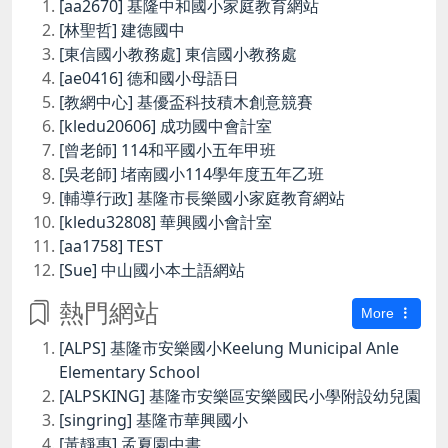
[aa2670] 基隆中和國小家庭教育網站
[林聖哲] 建德國中
[東信國小教務處] 東信國小教務處
[ae0416] 德和國小母語日
[教網中心] 基優盃科技積木創意競賽
[kledu20606] 成功國中會計室
[曾老師] 114和平國小五年甲班
[吳老師] 堵南國小114學年度五年乙班
[輔導行政] 基隆市長樂國小家庭教育網站
[kledu32808] 華興國小會計室
[aa1758] TEST
[Sue] 中山國小本土語網站
熱門網站
More
[ALPS] 基隆市安樂國小Keelung Municipal Anle
Elementary School
[ALPSKING] 基隆市安樂區安樂國民小學附設幼兒園
[singring] 基隆市華興國小
[黃靜惠] 孟夏園中書