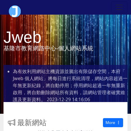
Jweb
基隆市教育網路中心-個人網站系統
為有效利用網站主機資源並騰出有限儲存空間，本府「
Jweb 個人網站」將每日進行系統清理，網站內容超過一
年無更新紀錄，將自動停用；停用網站超過一年無重新
啟用，將自動刪除網站所有資料，請網站管理者確實維
護及更新資料。
2023-12-29 14:16:06
最新網站
More