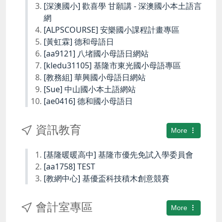
[深澳國小] 歡喜學 甘願講 - 深澳國小本土語言
網
[ALPSCOURSE] 安樂國小課程計畫專區
[黃虹霖] 德和母語日
[aa9121] 八堵國小母語日網站
[kledu31105] 基隆市東光國小母語專區
[教務組] 華興國小母語日網站
[Sue] 中山國小本土語網站
[ae0416] 德和國小母語日
資訊教育
More
[基隆暖暖高中] 基隆市優先免試入學委員會
[aa1758] TEST
[教網中心] 基優盃科技積木創意競賽
會計室專區
More