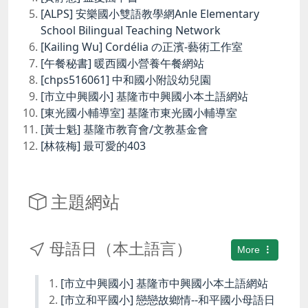
[ALPS] 安樂國小雙語教學網Anle Elementary
School Bilingual Teaching Network
[Kailing Wu] Cordélia の正濱-藝術工作室
[午餐秘書] 暖西國小營養午餐網站
[chps516061] 中和國小附設幼兒園
[市立中興國小] 基隆市中興國小本土語網站
[東光國小輔導室] 基隆市東光國小輔導室
[黃士魁] 基隆市教育會/文教基金會
[林筱梅] 最可愛的403
主題網站
母語日（本土語言）
More
[市立中興國小] 基隆市中興國小本土語網站
[市立和平國小] 戀戀故鄉情--和平國小母語日