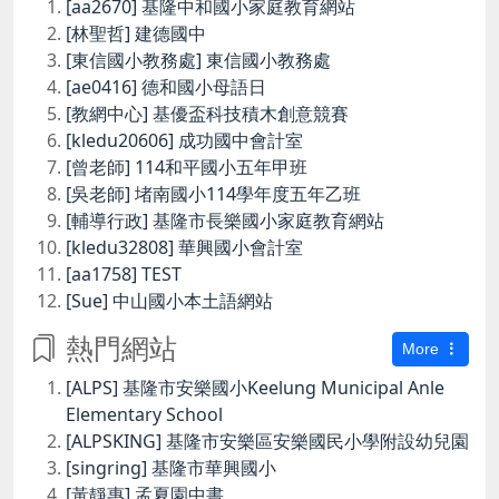
[aa2670] 基隆中和國小家庭教育網站
[林聖哲] 建德國中
[東信國小教務處] 東信國小教務處
[ae0416] 德和國小母語日
[教網中心] 基優盃科技積木創意競賽
[kledu20606] 成功國中會計室
[曾老師] 114和平國小五年甲班
[吳老師] 堵南國小114學年度五年乙班
[輔導行政] 基隆市長樂國小家庭教育網站
[kledu32808] 華興國小會計室
[aa1758] TEST
[Sue] 中山國小本土語網站
熱門網站
More
[ALPS] 基隆市安樂國小Keelung Municipal Anle
Elementary School
[ALPSKING] 基隆市安樂區安樂國民小學附設幼兒園
[singring] 基隆市華興國小
[黃靜惠] 孟夏園中書