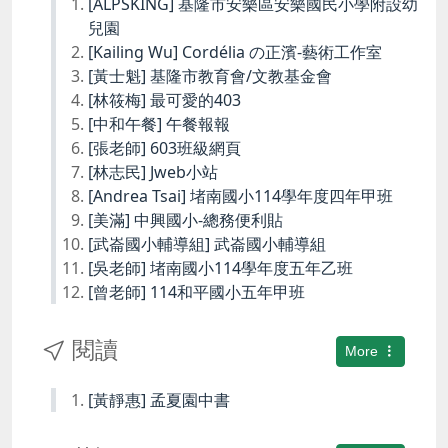
[ALPSKING] 基隆市安樂區安樂國民小學附設幼
兒園
[Kailing Wu] Cordélia の正濱-藝術工作室
[黃士魁] 基隆市教育會/文教基金會
[林筱梅] 最可愛的403
[中和午餐] 午餐報報
[張老師] 603班級網頁
[林志民] Jweb小站
[Andrea Tsai] 堵南國小114學年度四年甲班
[美滿] 中興國小-總務便利貼
[武崙國小輔導組] 武崙國小輔導組
[吳老師] 堵南國小114學年度五年乙班
[曾老師] 114和平國小五年甲班
閱讀
More
[黃靜惠] 孟夏園中書