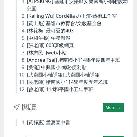
[ALPSKING] 基隆市安樂區安樂國民小學附設幼
兒園
[Kailing Wu] Cordélia の正濱-藝術工作室
[黃士魁] 基隆市教育會/文教基金會
[林筱梅] 最可愛的403
[中和午餐] 午餐報報
[張老師] 603班級網頁
[林志民] Jweb小站
[Andrea Tsai] 堵南國小114學年度四年甲班
[美滿] 中興國小-總務便利貼
[武崙國小輔導組] 武崙國小輔導組
[吳老師] 堵南國小114學年度五年乙班
[曾老師] 114和平國小五年甲班
閱讀
More
[黃靜惠] 孟夏園中書