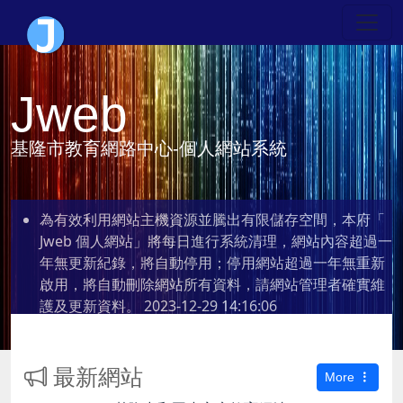
Jweb
基隆市教育網路中心-個人網站系統
為有效利用網站主機資源並騰出有限儲存空間，本府「
Jweb 個人網站」將每日進行系統清理，網站內容超過一
年無更新紀錄，將自動停用；停用網站超過一年無重新
啟用，將自動刪除網站所有資料，請網站管理者確實維
護及更新資料。
2023-12-29 14:16:06
最新網站
More