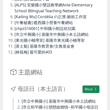
[ALPS] 安樂國小雙語教學網Anle Elementary
School Bilingual Teaching Network
[Kailing Wu] Cordélia の正濱-藝術工作室
[午餐秘書] 暖西國小營養午餐網站
[chps516061] 中和國小附設幼兒園
[市立中興國小] 基隆市中興國小本土語網站
[東光國小輔導室] 基隆市東光國小輔導室
[黃士魁] 基隆市教育會/文教基金會
[林筱梅] 最可愛的403
主題網站
母語日（本土語言）
More
[市立中興國小] 基隆市中興國小本土語網站
[市立和平國小] 戀戀故鄉情--和平國小母語日