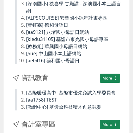
[深澳國小] 歡喜學 甘願講 - 深澳國小本土語言
網
[ALPSCOURSE] 安樂國小課程計畫專區
[黃虹霖] 德和母語日
[aa9121] 八堵國小母語日網站
[kledu31105] 基隆市東光國小母語專區
[教務組] 華興國小母語日網站
[Sue] 中山國小本土語網站
[ae0416] 德和國小母語日
資訊教育
More
[基隆暖暖高中] 基隆市優先免試入學委員會
[aa1758] TEST
[教網中心] 基優盃科技積木創意競賽
會計室專區
More