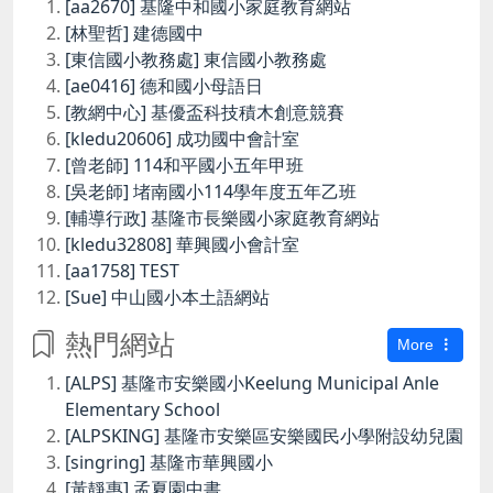
[aa2670] 基隆中和國小家庭教育網站
[林聖哲] 建德國中
[東信國小教務處] 東信國小教務處
[ae0416] 德和國小母語日
[教網中心] 基優盃科技積木創意競賽
[kledu20606] 成功國中會計室
[曾老師] 114和平國小五年甲班
[吳老師] 堵南國小114學年度五年乙班
[輔導行政] 基隆市長樂國小家庭教育網站
[kledu32808] 華興國小會計室
[aa1758] TEST
[Sue] 中山國小本土語網站
熱門網站
More
[ALPS] 基隆市安樂國小Keelung Municipal Anle
Elementary School
[ALPSKING] 基隆市安樂區安樂國民小學附設幼兒園
[singring] 基隆市華興國小
[黃靜惠] 孟夏園中書