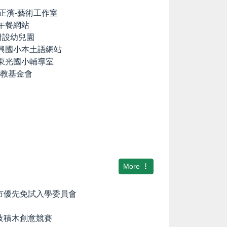
lia の正濱-藝術工作室
養午餐網站
國小附設幼兒園
中興國小本土語網站
市東光國小輔導室
文教基金會
More
隆市優先免試入學委員會
科技積木創意競賽