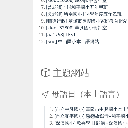
[kledu20606] 成功國中會計室
[曾老師] 114和平國小五年甲班
[吳老師] 堵南國小114學年度五年乙班
[輔導行政] 基隆市長樂國小家庭教育網站
[kledu32808] 華興國小會計室
[aa1758] TEST
[Sue] 中山國小本土語網站
主題網站
母語日（本土語言）
[市立中興國小] 基隆市中興國小本
[市立和平國小] 戀戀故鄉情--和平國
[深澳國小] 歡喜學 甘願講 - 深澳國