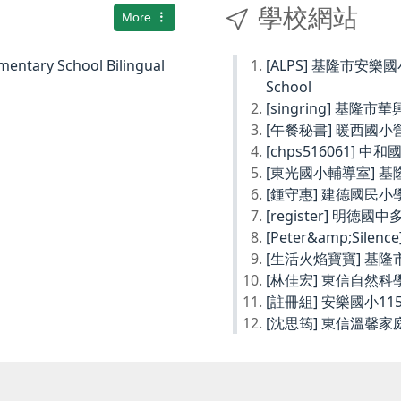
學校網站
More
ary School Bilingual
[ALPS] 基隆市安樂國小Ke
School
[singring] 基隆市
[午餐秘書] 暖西國
[chps516061] 
[東光國小輔導室] 
[鍾守惠] 建德國民
[register] 明德
[Peter&amp;Sil
[生活火焰寶寶] 基
[林佳宏] 東信自然
[註冊組] 安樂國小1
[沈思筠] 東信溫馨家