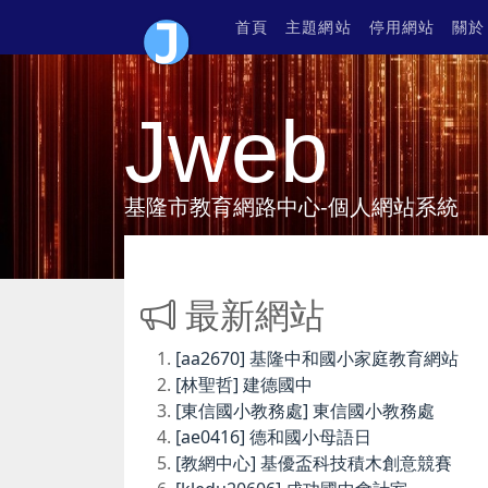
首頁
主題網站
停用網站
關於
Jweb
基隆市教育網路中心-個人網站系統
最新網站
[aa2670] 基隆中和國小家庭教育網站
[林聖哲] 建德國中
[東信國小教務處] 東信國小教務處
[ae0416] 德和國小母語日
[教網中心] 基優盃科技積木創意競賽