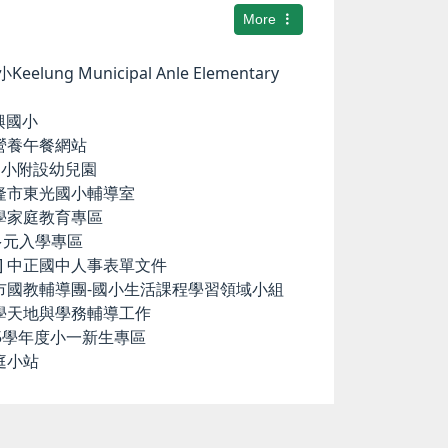
More
elung Municipal Anle Elementary
華興國小
小營養午餐網站
中和國小附設幼兒園
基隆市東光國小輔導室
小學家庭教育專區
國中多元入學專區
ence] 中正國中人事表單文件
隆市國教輔導團-國小生活課程學習領域小組
科學天地與學務輔導工作
15學年度小一新生專區
庭小站