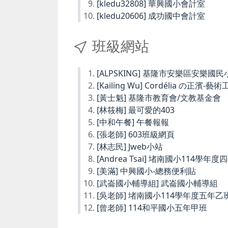
[kledu32808] 華興國小會計室
[kledu20606] 成功國中會計室
班級網站
[ALPSKING] 基隆市安樂區安樂
[Kailing Wu] Cordélia の正濱-藝
[黃士魁] 基隆市教育會/文教基金會
[林筱梅] 最可愛的403
[中和午餐] 午餐報報
[張老師] 603班級網頁
[林志民] Jweb小站
[Andrea Tsai] 堵南國小114學年
[美滿] 中興國小-總務便利貼
[武崙國小輔導組] 武崙國小輔導組
[吳老師] 堵南國小114學年度五年乙
[曾老師] 114和平國小五年甲班