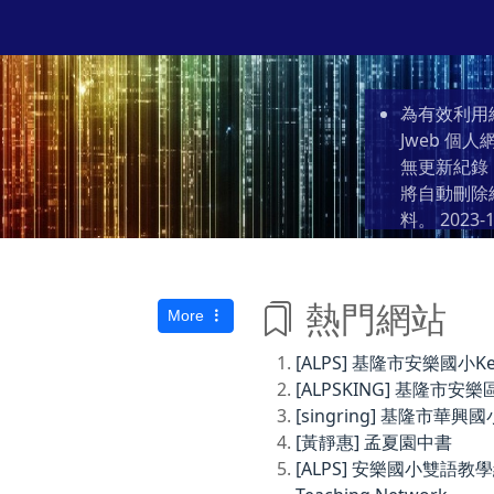
為有效利用
Jweb 
無更新紀錄
將自動刪除
料。
2023-1
熱門網站
More
[ALPS] 基隆市安樂國小Keelun
[ALPSKING] 基隆
[singring] 基隆市華興國
[黃靜惠] 孟夏園中書
[ALPS] 安樂國小雙語教學網Anl