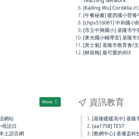
Teaching Network
[Kailing Wu] Cordé
[午餐秘書] 暖西國小營
[chps516061] 中和
[市立中興國小] 基隆市
[東光國小輔導室] 基隆
[黃士魁] 基隆市教育會/
[林筱梅] 最可愛的403
資訊教育
More
土語網站
[基隆暖暖高中] 基
小母語日
[aa1758] TEST
小本土語言網
[教網中心] 基優盃