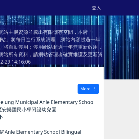
登入
網站主機資源並騰出有限儲存空間，本府「
個人網站」將每日進行系統清理，網站內容超過一年
，將自動停用；停用網站超過一年無重新啟用，
網站所有資料，請網站管理者確實維護及更新資
2-29 14:16:06
More
g Municipal Anle Elementary School
市安樂區安樂國民小學附設幼兒園
小
e Elementary School Bilingual