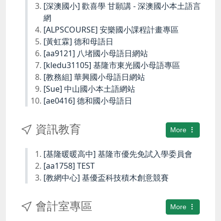
[深澳國小] 歡喜學 甘願講 - 深澳國小本土語言
網
[ALPSCOURSE] 安樂國小課程計畫專區
[黃虹霖] 德和母語日
[aa9121] 八堵國小母語日網站
[kledu31105] 基隆市東光國小母語專區
[教務組] 華興國小母語日網站
[Sue] 中山國小本土語網站
[ae0416] 德和國小母語日
資訊教育
More
[基隆暖暖高中] 基隆市優先免試入學委員會
[aa1758] TEST
[教網中心] 基優盃科技積木創意競賽
會計室專區
More