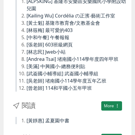
[ALPSKING] 基隆市安樂區安樂國民小學附設幼
兒園
[Kailing Wu] Cordélia の正濱-藝術工作室
[黃士魁] 基隆市教育會/文教基金會
[林筱梅] 最可愛的403
[中和午餐] 午餐報報
[張老師] 603班級網頁
[林志民] Jweb小站
[Andrea Tsai] 堵南國小114學年度四年甲班
[美滿] 中興國小-總務便利貼
[武崙國小輔導組] 武崙國小輔導組
[吳老師] 堵南國小114學年度五年乙班
[曾老師] 114和平國小五年甲班
閱讀
More
[黃靜惠] 孟夏園中書