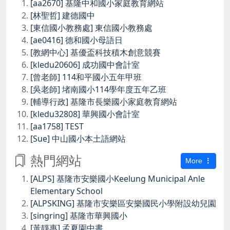
[aa2670] 基隆中和國小家庭教育網站
[林聖哲] 建德國中
[東信國小教務處] 東信國小教務處
[ae0416] 德和國小母語日
[教網中心] 基優盃科技積木創意競賽
[kledu20606] 成功國中會計室
[曾老師] 114和平國小五年甲班
[吳老師] 堵南國小114學年度五年乙班
[輔導行政] 基隆市長樂國小家庭教育網站
[kledu32808] 華興國小會計室
[aa1758] TEST
[Sue] 中山國小本土語網站
熱門網站
More
[ALPS] 基隆市安樂國小Keelung Municipal Anle
Elementary School
[ALPSKING] 基隆市安樂區安樂國民小學附設幼兒園
[singring] 基隆市華興國小
[黃靜惠] 孟夏園中書