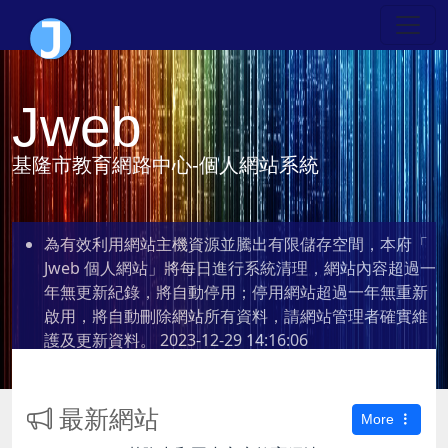
Jweb
基隆市教育網路中心-個人網站系統
為有效利用網站主機資源並騰出有限儲存空間，本府「
Jweb 個人網站」將每日進行系統清理，網站內容超過一
年無更新紀錄，將自動停用；停用網站超過一年無重新
啟用，將自動刪除網站所有資料，請網站管理者確實維
護及更新資料。
2023-12-29 14:16:06
最新網站
More