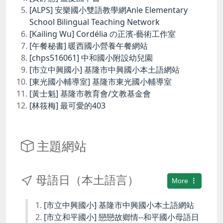
[ALPS] 安樂國小雙語教學網Anle Elementary
School Bilingual Teaching Network
[Kailing Wu] Cordélia の正濱-藝術工作室
[午餐秘書] 暖西國小營養午餐網站
[chps516061] 中和國小附設幼兒園
[市立中興國小] 基隆市中興國小本土語網站
[東光國小輔導室] 基隆市東光國小輔導室
[黃士魁] 基隆市教育會/文教基金會
[林筱梅] 最可愛的403
主題網站
母語日（本土語言）
More
[市立中興國小] 基隆市中興國小本土語網站
[市立和平國小] 戀戀故鄉情--和平國小母語日