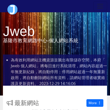
Jweb
基隆市教育網路中心-個人網站系統
為有效利用網站主機資源並騰出有限儲存空間，本府「
Jweb 個人網站」將每日進行系統清理，網站內容超過一
年無更新紀錄，將自動停用；停用網站超過一年無重新
啟用，將自動刪除網站所有資料，請網站管理者確實維
護及更新資料。
2023-12-29 14:16:06
最新網站
More