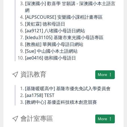
[深澳國小] 歡喜學 甘願講 - 深澳國小本土語言
網
[ALPSCOURSE] 安樂國小課程計畫專區
[黃虹霖] 德和母語日
[aa9121] 八堵國小母語日網站
[kledu31105] 基隆市東光國小母語專區
[教務組] 華興國小母語日網站
[Sue] 中山國小本土語網站
[ae0416] 德和國小母語日
資訊教育
More
[基隆暖暖高中] 基隆市優先免試入學委員會
[aa1758] TEST
[教網中心] 基優盃科技積木創意競賽
會計室專區
More