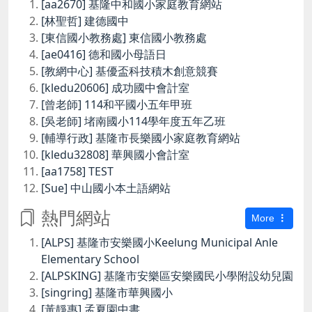
[aa2670] 基隆中和國小家庭教育網站
[林聖哲] 建德國中
[東信國小教務處] 東信國小教務處
[ae0416] 德和國小母語日
[教網中心] 基優盃科技積木創意競賽
[kledu20606] 成功國中會計室
[曾老師] 114和平國小五年甲班
[吳老師] 堵南國小114學年度五年乙班
[輔導行政] 基隆市長樂國小家庭教育網站
[kledu32808] 華興國小會計室
[aa1758] TEST
[Sue] 中山國小本土語網站
熱門網站
More
[ALPS] 基隆市安樂國小Keelung Municipal Anle
Elementary School
[ALPSKING] 基隆市安樂區安樂國民小學附設幼兒園
[singring] 基隆市華興國小
[黃靜惠] 孟夏園中書