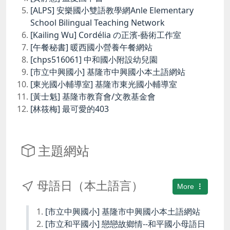
[ALPS] 安樂國小雙語教學網Anle Elementary
School Bilingual Teaching Network
[Kailing Wu] Cordélia の正濱-藝術工作室
[午餐秘書] 暖西國小營養午餐網站
[chps516061] 中和國小附設幼兒園
[市立中興國小] 基隆市中興國小本土語網站
[東光國小輔導室] 基隆市東光國小輔導室
[黃士魁] 基隆市教育會/文教基金會
[林筱梅] 最可愛的403
主題網站
母語日（本土語言）
More
[市立中興國小] 基隆市中興國小本土語網站
[市立和平國小] 戀戀故鄉情--和平國小母語日