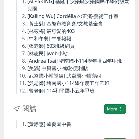
[ALPSKING] 基隆市安樂區安樂國民小學附設幼
兒園
[Kailing Wu] Cordélia の正濱-藝術工作室
[黃士魁] 基隆市教育會/文教基金會
[林筱梅] 最可愛的403
[中和午餐] 午餐報報
[張老師] 603班級網頁
[林志民] Jweb小站
[Andrea Tsai] 堵南國小114學年度四年甲班
[美滿] 中興國小-總務便利貼
[武崙國小輔導組] 武崙國小輔導組
[吳老師] 堵南國小114學年度五年乙班
[曾老師] 114和平國小五年甲班
閱讀
More
[黃靜惠] 孟夏園中書