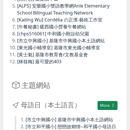
[ALPS] 安樂國小雙語教學網Anle Elementary
School Bilingual Teaching Network
[Kailing Wu] Cordélia の正濱-藝術工作室
[午餐秘書] 暖西國小營養午餐網站
[chps516061] 中和國小附設幼兒園
[市立中興國小] 基隆市中興國小本土語網站
[東光國小輔導室] 基隆市東光國小輔導室
[黃士魁] 基隆市教育會/文教基金會
[林筱梅] 最可愛的403
主題網站
母語日（本土語言）
More
[市立中興國小] 基隆市中興國小本土語網站
[市立和平國小] 戀戀故鄉情--和平國小母語日