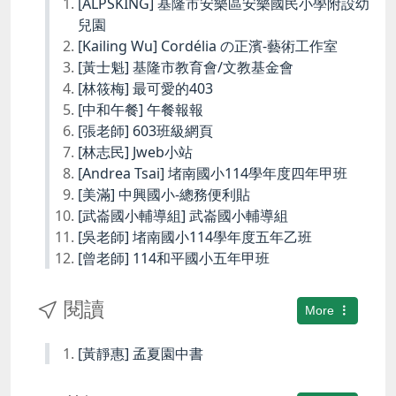
[ALPSKING] 基隆市安樂區安樂國民小學附設幼
兒園
[Kailing Wu] Cordélia の正濱-藝術工作室
[黃士魁] 基隆市教育會/文教基金會
[林筱梅] 最可愛的403
[中和午餐] 午餐報報
[張老師] 603班級網頁
[林志民] Jweb小站
[Andrea Tsai] 堵南國小114學年度四年甲班
[美滿] 中興國小-總務便利貼
[武崙國小輔導組] 武崙國小輔導組
[吳老師] 堵南國小114學年度五年乙班
[曾老師] 114和平國小五年甲班
閱讀
More
[黃靜惠] 孟夏園中書