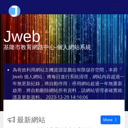
Jweb
基隆市教育網路中心-個人網站系統
為有效利用網站主機資源並騰出有限儲存空間，本府「
Jweb 個人網站」將每日進行系統清理，網站內容超過一
年無更新紀錄，將自動停用；停用網站超過一年無重新
啟用，將自動刪除網站所有資料，請網站管理者確實維
護及更新資料。
2023-12-29 14:16:06
最新網站
More