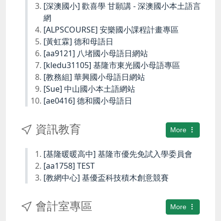
[深澳國小] 歡喜學 甘願講 - 深澳國小本土語言
網
[ALPSCOURSE] 安樂國小課程計畫專區
[黃虹霖] 德和母語日
[aa9121] 八堵國小母語日網站
[kledu31105] 基隆市東光國小母語專區
[教務組] 華興國小母語日網站
[Sue] 中山國小本土語網站
[ae0416] 德和國小母語日
資訊教育
More
[基隆暖暖高中] 基隆市優先免試入學委員會
[aa1758] TEST
[教網中心] 基優盃科技積木創意競賽
會計室專區
More