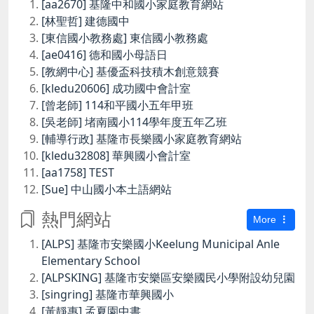
[aa2670] 基隆中和國小家庭教育網站
[林聖哲] 建德國中
[東信國小教務處] 東信國小教務處
[ae0416] 德和國小母語日
[教網中心] 基優盃科技積木創意競賽
[kledu20606] 成功國中會計室
[曾老師] 114和平國小五年甲班
[吳老師] 堵南國小114學年度五年乙班
[輔導行政] 基隆市長樂國小家庭教育網站
[kledu32808] 華興國小會計室
[aa1758] TEST
[Sue] 中山國小本土語網站
熱門網站
More
[ALPS] 基隆市安樂國小Keelung Municipal Anle
Elementary School
[ALPSKING] 基隆市安樂區安樂國民小學附設幼兒園
[singring] 基隆市華興國小
[黃靜惠] 孟夏園中書