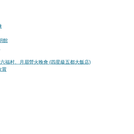
練
明館
練
六福村、月眉營火晚會 (四星級五都大飯店)
欣賞
霞