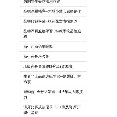
防制學生藥物濫用宣導
品德深耕輔導─大城小愛心感動創作
品德典範學習─模範兒童表揚頒獎
品德深耕服務學習─特教學校品德服
務
新生迎新始業輔導
新生家長座談會
班級家長會暨親師座談(資源班)
生命鬥士品德典範學習─劉麗紅、林
秀霞
運動會─全校大家跑、4-6年級大隊接
力
潔牙比賽成績優異─301班及資源班
學生參賽