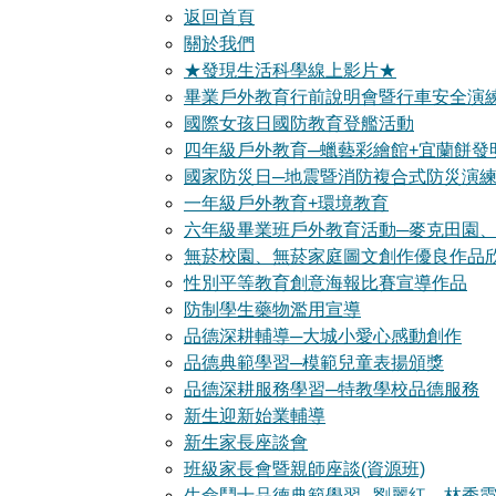
返回首頁
關於我們
★發現生活科學線上影片★
畢業戶外教育行前說明會暨行車安全演
國際女孩日國防教育登艦活動
四年級戶外教育─蠟藝彩繪館+宜蘭餅發
國家防災日─地震暨消防複合式防災演
一年級戶外教育+環境教育
六年級畢業班戶外教育活動─麥克田園、
無菸校園、無菸家庭圖文創作優良作品
性別平等教育創意海報比賽宣導作品
防制學生藥物濫用宣導
品德深耕輔導─大城小愛心感動創作
品德典範學習─模範兒童表揚頒獎
品德深耕服務學習─特教學校品德服務
新生迎新始業輔導
新生家長座談會
班級家長會暨親師座談(資源班)
生命鬥士品德典範學習─劉麗紅、林秀