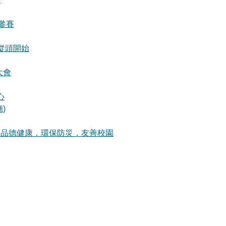
參賽
從頭開始
大會
心
)
．品德健康．環保防災．友善校園