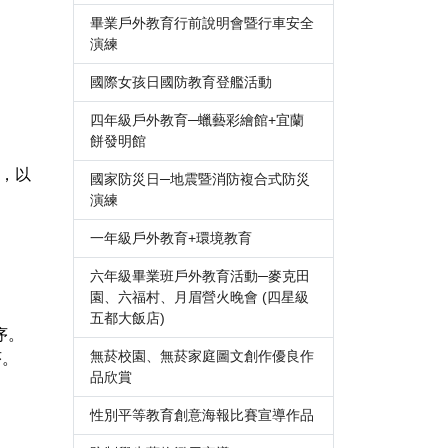
畢業戶外教育行前說明會暨行車安全
演練
國際女孩日國防教育登艦活動
四年級戶外教育─蠟藝彩繪館+宜蘭
餅發明館
塊，以
國家防災日─地震暨消防複合式防災
演練
一年級戶外教育+環境教育
六年級畢業班戶外教育活動─麥克田
園、六福村、月眉營火晚會 (四星級
五都大飯店)
序。
無菸校園、無菸家庭圖文創作優良作
序。
品欣賞
性別平等教育創意海報比賽宣導作品