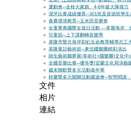
運動會─全校大家跑、4-6年級大隊接力
潔牙比賽成績優異─301班及資源班學生
食農環境教育─玉米田音樂會
女童軍會國際女孩日活動 —美麗海岸、
兒童節─上下課翻轉音樂秀
基隆市暨北海岸彩虹生命教育輔導志工
基隆童話藝術節─東信國樂團精彩演出
師生藝術圓夢展(美術社+國樂團)文化中
全國音樂比賽─優等獎(宜蘭文化局演藝廳
歲末聯歡暨多元活動嘉年華
校慶暨多元闖關活動園遊會─智慧閱讀
文件
相片
連結