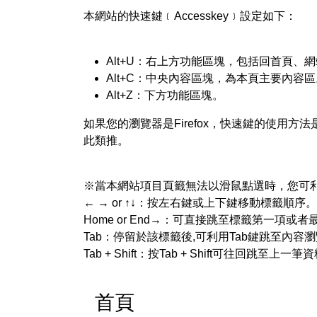
本網站的快速鍵﹝Accesskey﹞設定如下：
Alt+U：右上方功能區塊，包括回首頁、
Alt+C：中央內容區塊，為本頁主要內容區
Alt+Z：下方功能區塊。
如果您的瀏覽器是Firefox，快速鍵的使用方法是 Sh
此類推。
※當本網站項目頁籤無法以滑鼠點選時，您可
← → or ↑↓：按左右鍵或上下鍵移動標籤順序。
Home or End→：可直接跳至標籤第一項或
Tab：停留於該標籤後,可利用Tab鍵跳至內容瀏
Tab + Shift：按Tab + Shift可往回
首頁