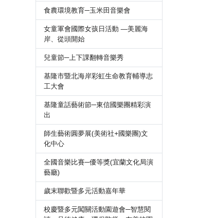
食農環境教育─玉米田音樂會
女童軍會國際女孩日活動 —美麗海
岸、從頭開始
兒童節─上下課翻轉音樂秀
基隆市暨北海岸彩虹生命教育輔導志
工大會
基隆童話藝術節─東信國樂團精彩演
出
師生藝術圓夢展(美術社+國樂團)文
化中心
全國音樂比賽─優等獎(宜蘭文化局演
藝廳)
歲末聯歡暨多元活動嘉年華
校慶暨多元闖關活動園遊會─智慧閱