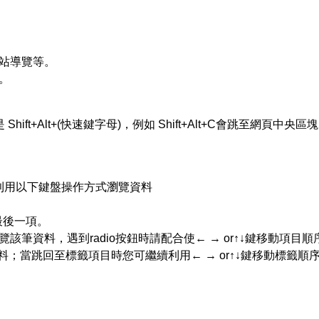
網站導覽等。
。
ift+Alt+(快速鍵字母)，例如 Shift+Alt+C會跳至網頁中央區
利用以下鍵盤操作方式瀏覽資料
者最後一項。
覽該筆資料，遇到radio按鈕時請配合使← → or↑↓鍵移動項目順
跳至上一筆資料；當跳回至標籤項目時您可繼續利用← → or↑↓鍵移動標籤順