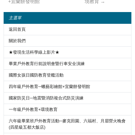
+宜蘭餅發明館
境教育
→
主選單
返回首頁
關於我們
★發現生活科學線上影片★
畢業戶外教育行前說明會暨行車安全演練
國際女孩日國防教育登艦活動
四年級戶外教育─蠟藝彩繪館+宜蘭餅發明館
國家防災日─地震暨消防複合式防災演練
一年級戶外教育+環境教育
六年級畢業班戶外教育活動─麥克田園、六福村、月眉營火晚會
(四星級五都大飯店)