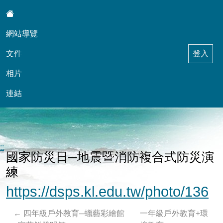
:::
網站導覽
文件
登入
相片
連結
東信自然科學天地與學務輔導工作
::
國家防災日─地震暨消防複合式防災演
練
https://dsps.kl.edu.tw/photo/136
←
四年級戶外教育─蠟藝彩繪館
一年級戶外教育+環