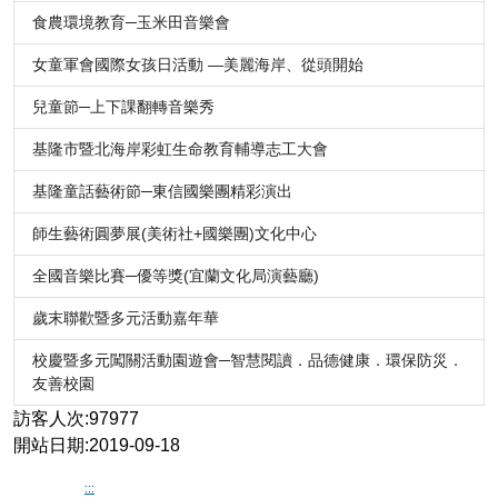
食農環境教育─玉米田音樂會
女童軍會國際女孩日活動 —美麗海岸、從頭開始
兒童節─上下課翻轉音樂秀
基隆市暨北海岸彩虹生命教育輔導志工大會
基隆童話藝術節─東信國樂團精彩演出
師生藝術圓夢展(美術社+國樂團)文化中心
全國音樂比賽─優等獎(宜蘭文化局演藝廳)
歲末聯歡暨多元活動嘉年華
校慶暨多元闖關活動園遊會─智慧閱讀．品德健康．環保防災．
友善校園
訪客人次:97977
開站日期:2019-09-18
:::