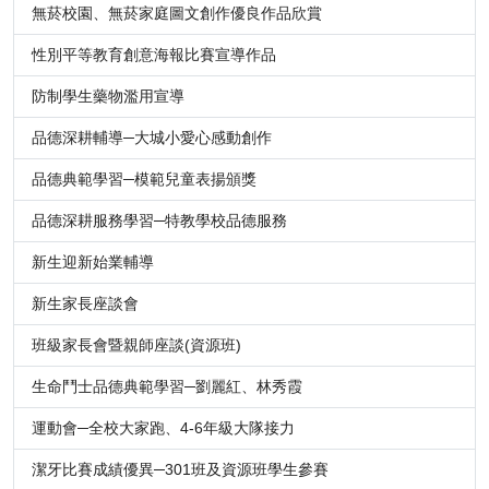
無菸校園、無菸家庭圖文創作優良作品欣賞
性別平等教育創意海報比賽宣導作品
防制學生藥物濫用宣導
品德深耕輔導─大城小愛心感動創作
品德典範學習─模範兒童表揚頒獎
品德深耕服務學習─特教學校品德服務
新生迎新始業輔導
新生家長座談會
班級家長會暨親師座談(資源班)
生命鬥士品德典範學習─劉麗紅、林秀霞
運動會─全校大家跑、4-6年級大隊接力
潔牙比賽成績優異─301班及資源班學生參賽