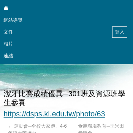
:::
網站導覽
文件
登入
相片
連結
東信自然科學天地與學務輔導工作
::
潔牙比賽成績優異─301班及資源班學
生參賽
https://dsps.kl.edu.tw/photo/63
←
運動會─全校大家跑、4-6
食農環境教育─玉米田