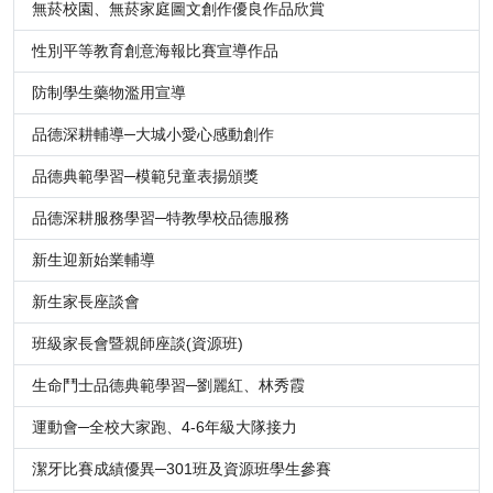
無菸校園、無菸家庭圖文創作優良作品欣賞
性別平等教育創意海報比賽宣導作品
防制學生藥物濫用宣導
品德深耕輔導─大城小愛心感動創作
品德典範學習─模範兒童表揚頒獎
品德深耕服務學習─特教學校品德服務
新生迎新始業輔導
新生家長座談會
班級家長會暨親師座談(資源班)
生命鬥士品德典範學習─劉麗紅、林秀霞
運動會─全校大家跑、4-6年級大隊接力
潔牙比賽成績優異─301班及資源班學生參賽