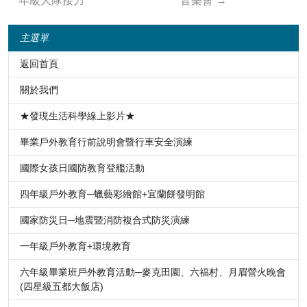
年級大隊接力
音樂會
→
主選單
返回首頁
關於我們
★發現生活科學線上影片★
畢業戶外教育行前說明會暨行車安全演練
國際女孩日國防教育登艦活動
四年級戶外教育─蠟藝彩繪館+宜蘭餅發明館
國家防災日─地震暨消防複合式防災演練
一年級戶外教育+環境教育
六年級畢業班戶外教育活動─麥克田園、六福村、月眉營火晚會
(四星級五都大飯店)