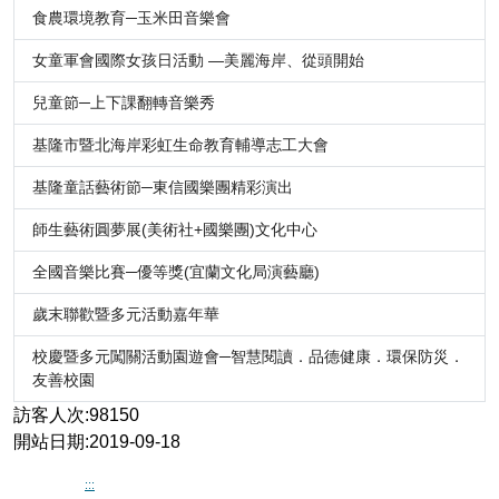
食農環境教育─玉米田音樂會
女童軍會國際女孩日活動 —美麗海岸、從頭開始
兒童節─上下課翻轉音樂秀
基隆市暨北海岸彩虹生命教育輔導志工大會
基隆童話藝術節─東信國樂團精彩演出
師生藝術圓夢展(美術社+國樂團)文化中心
全國音樂比賽─優等獎(宜蘭文化局演藝廳)
歲末聯歡暨多元活動嘉年華
校慶暨多元闖關活動園遊會─智慧閱讀．品德健康．環保防災．
友善校園
訪客人次:98150
開站日期:2019-09-18
:::