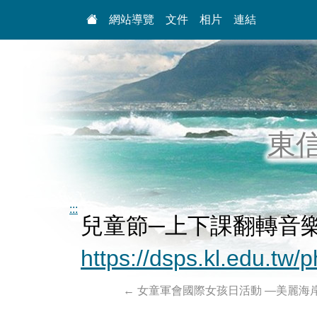
:::
網站導覽
文件
相片
連結
東
:::
兒童節─上下課翻轉音
https://dsps.kl.edu.tw/
←
女童軍會國際女孩日活動 —美麗海