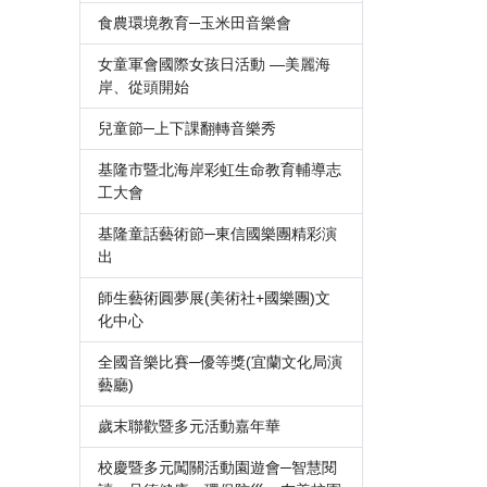
食農環境教育─玉米田音樂會
女童軍會國際女孩日活動 —美麗海
岸、從頭開始
兒童節─上下課翻轉音樂秀
基隆市暨北海岸彩虹生命教育輔導志
工大會
基隆童話藝術節─東信國樂團精彩演
出
師生藝術圓夢展(美術社+國樂團)文
化中心
全國音樂比賽─優等獎(宜蘭文化局演
藝廳)
歲末聯歡暨多元活動嘉年華
校慶暨多元闖關活動園遊會─智慧閱