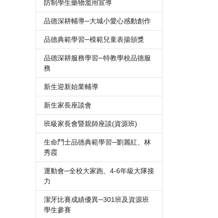
防制學生藥物濫用宣導
品德深耕輔導─大城小愛心感動創作
品德典範學習─模範兒童表揚頒獎
品德深耕服務學習─特教學校品德服
務
新生迎新始業輔導
新生家長座談會
班級家長會暨親師座談(資源班)
生命鬥士品德典範學習─劉麗紅、林
秀霞
運動會─全校大家跑、4-6年級大隊接
力
潔牙比賽成績優異─301班及資源班
學生參賽