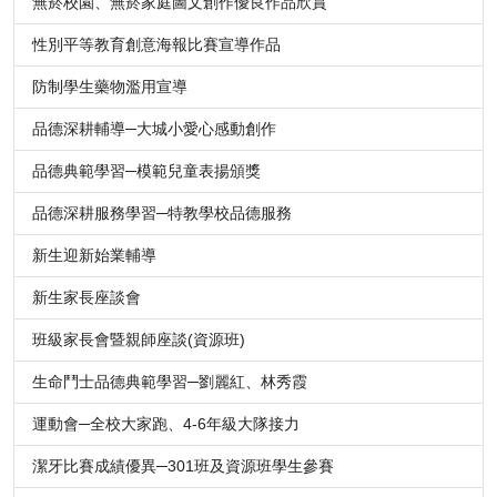
無菸校園、無菸家庭圖文創作優良作品欣賞
性別平等教育創意海報比賽宣導作品
防制學生藥物濫用宣導
品德深耕輔導─大城小愛心感動創作
品德典範學習─模範兒童表揚頒獎
品德深耕服務學習─特教學校品德服務
新生迎新始業輔導
新生家長座談會
班級家長會暨親師座談(資源班)
生命鬥士品德典範學習─劉麗紅、林秀霞
運動會─全校大家跑、4-6年級大隊接力
潔牙比賽成績優異─301班及資源班學生參賽