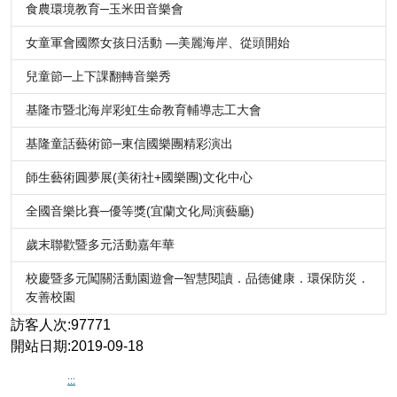
食農環境教育─玉米田音樂會
女童軍會國際女孩日活動 —美麗海岸、從頭開始
兒童節─上下課翻轉音樂秀
基隆市暨北海岸彩虹生命教育輔導志工大會
基隆童話藝術節─東信國樂團精彩演出
師生藝術圓夢展(美術社+國樂團)文化中心
全國音樂比賽─優等獎(宜蘭文化局演藝廳)
歲末聯歡暨多元活動嘉年華
校慶暨多元闖關活動園遊會─智慧閱讀．品德健康．環保防災．
友善校園
訪客人次:97771
開站日期:2019-09-18
:::