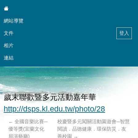
:::
網站導覽
文件
登入
相片
連結
東信自然科學天地與學務輔導工作
::
歲末聯歡暨多元活動嘉年華
http://dsps.kl.edu.tw/photo/28
←
全國音樂比賽─
校慶暨多元闖關活動園遊會─智慧
優等獎(宜蘭文化
閱讀．品德健康．環保防災．友
局演藝廳)
善校園
→