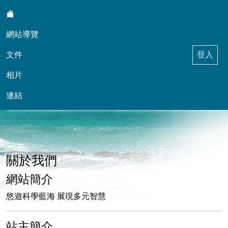
:::
網站導覽
文件
登入
相片
連結
東信自然科學天地與學務輔導工作
::
關於我們
網站簡介
悠遊科學藍海 展現多元智慧
站主簡介