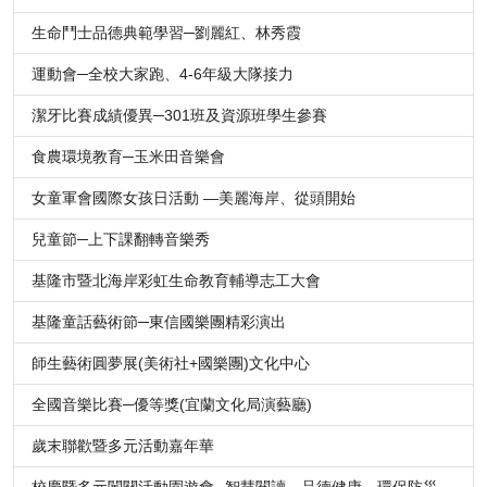
生命鬥士品德典範學習─劉麗紅、林秀霞
運動會─全校大家跑、4-6年級大隊接力
潔牙比賽成績優異─301班及資源班學生參賽
食農環境教育─玉米田音樂會
女童軍會國際女孩日活動 —美麗海岸、從頭開始
兒童節─上下課翻轉音樂秀
基隆市暨北海岸彩虹生命教育輔導志工大會
基隆童話藝術節─東信國樂團精彩演出
師生藝術圓夢展(美術社+國樂團)文化中心
全國音樂比賽─優等獎(宜蘭文化局演藝廳)
歲末聯歡暨多元活動嘉年華