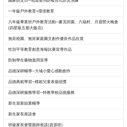
國家防災日─地震暨消防複合式防災演練
一年級戶外教育+環境教育
六年級畢業班戶外教育活動─麥克田園、六福村、月眉營火晚會
(四星級五都大飯店)
無菸校園、無菸家庭圖文創作優良作品欣賞
性別平等教育創意海報比賽宣導作品
防制學生藥物濫用宣導
品德深耕輔導─大城小愛心感動創作
品德典範學習─模範兒童表揚頒獎
品德深耕服務學習─特教學校品德服務
新生迎新始業輔導
新生家長座談會
班級家長會暨親師座談(資源班)