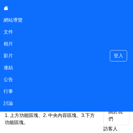
:::
網站導覽
文件
基隆市立過港幼稚園會計室
相片
影片
登入
連結
::
公告
主選單
網站導覽
行事
返回首
頁
本網站依無障礙網頁設計原則建置，網站的
討論
主要內容分為三大區塊：
關於我
1. 上方功能區塊、2. 中央內容區塊、3.下方
們
功能區塊。
訪客人