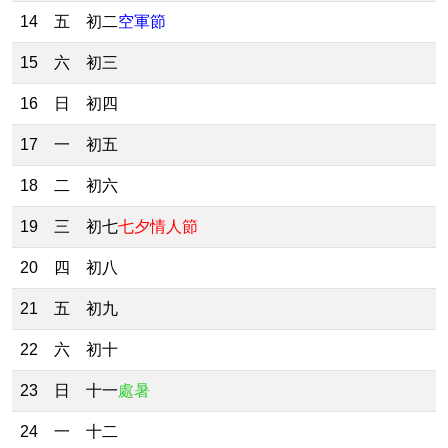
14
五
初二
空軍節
15
六
初三
16
日
初四
17
一
初五
18
二
初六
19
三
初七
七夕情人節
20
四
初八
21
五
初九
22
六
初十
23
日
十一
處暑
24
一
十二