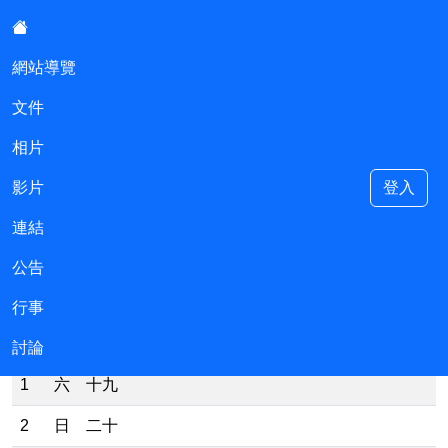
:::
網站導覽
文件
基隆市立過港幼稚園會計室
相片
影片
登入
連結
::
現在位置:行事
公告
民國115年 農曆歲次丙午年 【馬】
行事
日期
活動、記事及聯絡事項
討論
1
六
十九
2
日
二十