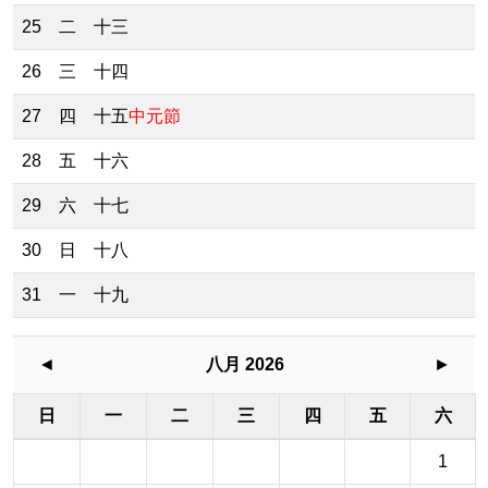
25
二
十三
26
三
十四
27
四
十五
中元節
28
五
十六
29
六
十七
30
日
十八
31
一
十九
◄
八月 2026
►
日
一
二
三
四
五
六
1