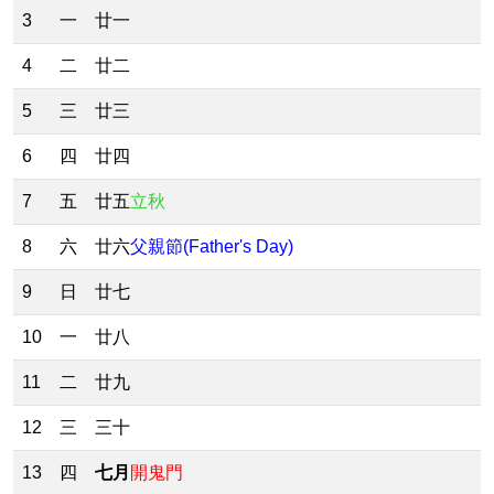
3
一
廿一
4
二
廿二
5
三
廿三
6
四
廿四
7
五
廿五
立秋
8
六
廿六
父親節(Father's Day)
9
日
廿七
10
一
廿八
11
二
廿九
12
三
三十
13
四
七月
開鬼門