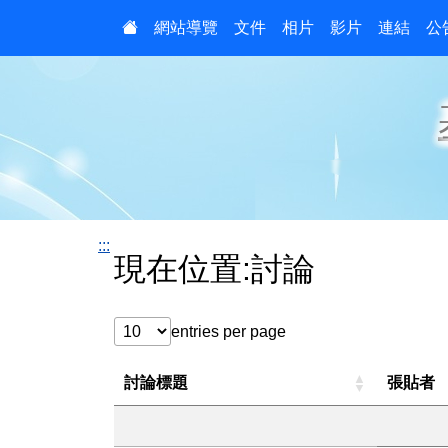
:::
網站導覽
文件
相片
影片
連結
公
:::
現在位置:討論
entries per page
討論標題
張貼者