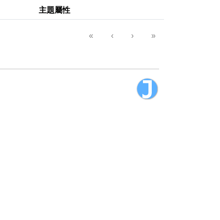
主題屬性
«
‹
›
»